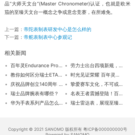
品“大师天文台”(Master Chronometer)认证，也就是欧米
茄的至臻天文台一概念之争或意念竞赛，在所难免。
上一篇：
帝陀表制表研发中心是怎么样的
下一篇：
帝舵表制表中心参观记
相关新闻
百年灵Endurance Pro石英运动表台北惊艳亮相,38 毫米中性尺寸成焦点
劳力士出台四项新规，彻底遏制“炒货”潮
教你如何区分瑞士ETA与国产海鸥机芯
时光见证荣耀 百年灵大使布拉德·皮特珍藏佳作
庆祝品牌创立140周年 BVLGARI宝格丽推出全新Octo Finissimo Automatic素描盘限量腕表
挚爱赛车文化，不可或缺的佩戴之选！卡莱拉系列保时捷Chronosprint计时码表6万8！
瑞士品牌腕表有哪些？
名表王者震撼登陆！百达翡丽3488自动上弦腕表引人瞩目！
华为手表系列产品怎么样
瑞士雷达表，展现至臻心意，共赴爱旅！
Copyright © 2021 SANOMO 版权所有 粤ICP备000000000号
Powered by SANOMO