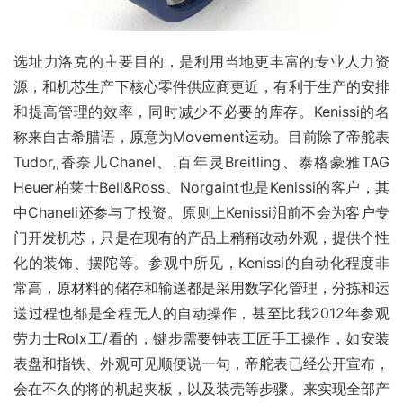
选址力洛克的主要目的，是利用当地更丰富的专业人力资
源，和机芯生产下核心零件供应商更近，有利于生产的安排
和提高管理的效率，同时减少不必要的库存。Kenissi的名
称来自古希腊语，原意为Movement运动。目前除了帝舵表
Tudor,,香奈儿Chanel、.百年灵Breitling、泰格豪雅TAG 
Heuer柏莱士Bell&Ross、Norgaint也是Kenissi的客户，其
中Chaneli还参与了投资。原则上Kenissi泪前不会为客户专
门开发机芯，只是在现有的产品上稍稍改动外观，提供个性
化的装饰、摆陀等。参观中所见，Kenissi的自动化程度非
常高，原材料的储存和输送都是采用数字化管理，分拣和运
送过程也都是全程无人的自动操作，甚至比我2012年参观
劳力士Rolx工/看的，键步需要钟表工匠手工操作，如安装
表盘和指铁、外观可见顺便说一句，帝舵表已经公开宣布，
会在不久的将的机起夹板，以及装壳等步骤。来实现全部产