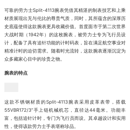
可靠的劳力士Split-4113腕表凭借其精湛的制表技艺和上乘
材质展现出无与伦比的尊贵气质，同时，其所蕴含的深厚历
史底蕴使得这款腕表更具收藏价值。首度面市于第二次世界
大战时期（1942年）的这枚腕表，被劳力士专为飞行员设
计，配备了具有追针功能的计时码表，旨在满足航空事业对
精准计时的迫切需求。随着时光流转，这款腕表逐渐沉淀为
众多藏家心目中的珍贵之物。
腕表的特点
这款不锈钢材质的Split-4113腕表采用皮革表带，搭载
55VBR172/3”手上链机械机芯，直径达44毫米。功能丰
富，包括追针计时，专门为飞行员而设。其卓越设计和实用
性，使得该款劳力士手表堪称珍品。