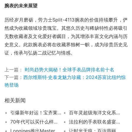
腕表的未来展望
历经岁月磨砺，劳力士Split-4113腕表的价值持续攀升，俨
然成为收藏领域珍贵瑰宝。其悠久历史与稀缺特性必将吸引
无数收藏者及文化爱好者瞩目，为其增添丰富文化内涵与历
史意义。此款腕表必将在收藏界独树一帜，成为珍贵历史见
证，传承与弘扬二战记忆与情感。
上一篇：
时尚趋势大揭秘！全球手表品牌排名前十名
下一篇：
西尔维斯特·史泰龙魅力珍藏：2024苏富比纽约惊
艳登场
相关新闻
引爆新年好运！宝齐莱(CARL. F. BUCHERER)大红大紫为您点燃龙年祈福之火！
百年灵超级海洋文化系列：焕新升级，演绎海洋风尚
70年代可以买什么样的手表
法拉利的手表联名盛宴——你知道有哪些吗？
Longines推出Master Collection 190th Anniversary大三针腕表：190周年纪念
让时光无痕：百达翡丽表盘划痕修复全攻略