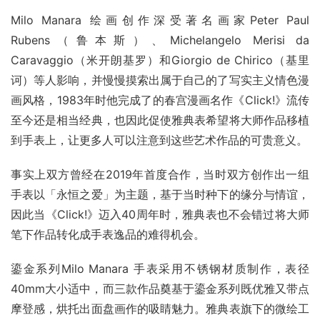
Milo Manara 绘画创作深受著名画家Peter Paul 
Rubens（鲁本斯）、Michelangelo Merisi da 
Caravaggio（米开朗基罗）和Giorgio de Chirico（基里
诃）等人影响，并慢慢摸索出属于自己的了写实主义情色漫
画风格，1983年时他完成了的春宫漫画名作《Click!》流传
至今还是相当经典，也因此促使雅典表希望将大师作品移植
到手表上，让更多人可以注意到这些艺术作品的可贵意义。
事实上双方曾经在2019年首度合作，当时双方创作出一组
手表以「永恒之爱」为主题，基于当时种下的缘分与情谊，
因此当《Click!》迈入40周年时，雅典表也不会错过将大师
笔下作品转化成手表逸品的难得机会。
鎏金系列Milo Manara 手表采用不锈钢材质制作，表径
40mm大小适中，而三款作品奠基于鎏金系列既优雅又带点
摩登感，烘托出面盘画作的吸睛魅力。雅典表旗下的微绘工