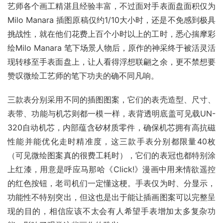
艺师各个画工精湛且经验丰富，不过面对手表面盘面积仅为
Milo Manara 插图原稿仅约1/10大小时，还是不免感到极具
挑战性，就在他们花费上百个小时以上的工时，悉心揣摩彩
绘Milo Manara 笔下场景人物后，原作的神采终于被活灵活
现转移至手表面盘上，让人看得浮想联翩之余，更不禁想要
赞叹微绘工艺师的笔下功夫的确不同凡响。
三款表分别采用不同的插图图案，它们的表壳造型、尺寸、
表带、功能与机芯则都一模一样，表背透明底盖可见载UN-
320自动机芯，内部蕴含矽材质零件，确保机芯拥有高抗磁
性能并能优化走时精准度，这三款手表分别都限量40枚
（可见微绘图案真的很费工耗时），它们的表冠也都特别涂
上红漆，用意是呼应马那哈《Click!》漫画中用来情欲遥控
的红色按钮，老司机们一定懂这梗。手表仅为时、分显示，
功能性不特别突出，但这也是出于能让插画图案可以完整呈
现的目的，相信应该不太会有人希望手表增加太多复杂功