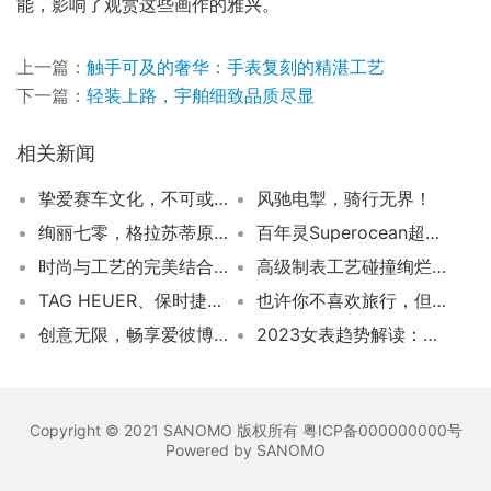
能，影响了观赏这些画作的雅兴。
上一篇：
触手可及的奢华：手表复刻的精湛工艺
下一篇：
轻装上路，宇舶细致品质尽显
相关新闻
挚爱赛车文化，不可或缺的佩戴之选！卡莱拉系列保时捷Chronosprint计时码表6万8！
风驰电掣，骑行无界！
绚丽七零，格拉苏蒂原创新作登场
百年灵Superocean超级海洋系列:彩虹时标与迷彩面盘的创意碰撞
时尚与工艺的完美结合——CHANEL 2024年度限定腕表系列
高级制表工艺碰撞绚烂色彩！路易威登Tambour Moon新增绿与黄蓝宝石手表！
TAG HEUER、保时捷和L’ART DE L’AUTOMOBILE共同打造创意艺术车型968 L’ART！
也许你不喜欢旅行，但是你一定喜欢世界
创意无限，畅享爱彼博物馆工作坊
2023女表趋势解读：融合时尚与功能
Copyright © 2021 SANOMO 版权所有 粤ICP备000000000号
Powered by SANOMO