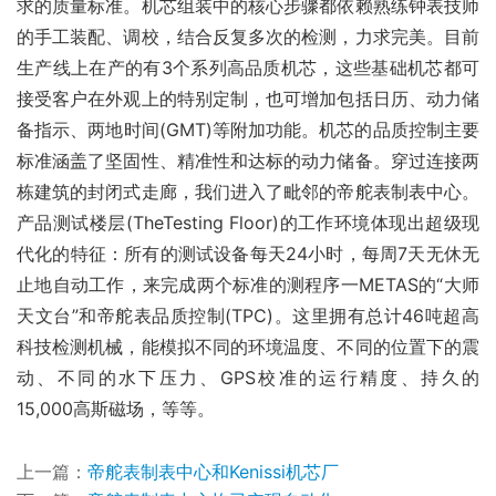
求的质量标准。机芯组装中的核心步骤都依赖熟练钟表技师
的手工装配、调校，结合反复多次的检测，力求完美。目前
生产线上在产的有3个系列高品质机芯，这些基础机芯都可
接受客户在外观上的特别定制，也可增加包括日历、动力储
备指示、两地时间(GMT)等附加功能。机芯的品质控制主要
标准涵盖了坚固性、精准性和达标的动力储备。穿过连接两
栋建筑的封闭式走廊，我们进入了毗邻的帝舵表制表中心。
产品测试楼层(TheTesting Floor)的工作环境体现出超级现
代化的特征：所有的测试设备每天24小时，每周7天无休无
止地自动工作，来完成两个标准的测程序一METAS的“大师
天文台”和帝舵表品质控制(TPC)。这里拥有总计46吨超高
科技检测机械，能模拟不同的环境温度、不同的位置下的震
动、不同的水下压力、GPS校准的运行精度、持久的
15,000高斯磁场，等等。
上一篇：
帝舵表制表中心和Kenissi机芯厂