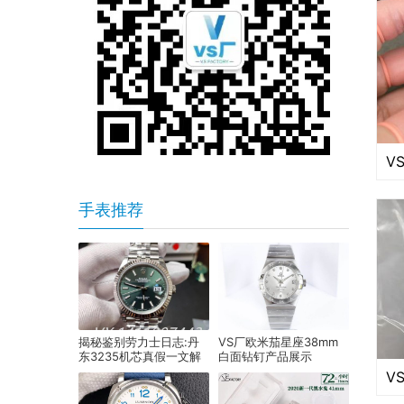
手表推荐
揭秘鉴别劳力士日志:丹
VS厂欧米茄星座38mm
东3235机芯真假一文解
白面钻钉产品展示
析