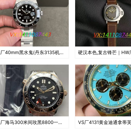
VS厂40mm黑水鬼(丹东3135机芯)深度评测:经典外观与稳定内核的平衡之选
VS厂海马300米间玫黑8800一体机芯深度评测