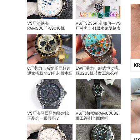
VS厂沛纳海
VS厂3235机芯如何—VS
PAM906「P.9010机
厂劳力士41黑水鬼复刻表
芯」产品展示
深度评测讲解
C厂劳力士余文乐同款迪
EW厂劳力士蚝式恒动搭
通拿搭载4131机芯版本细
载3235机芯做工怎么样
节实拍评测
VS厂海马墨黑陶瓷对比
VS厂沛纳海PAM00683
正品会一眼假吗？
做工评测全面解析