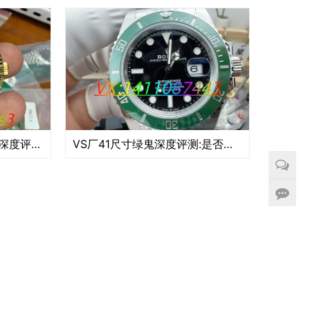
VS配重DD黑冰糖V2版本深度评测-重量与质感的精准复刻
VS厂41尺寸绿鬼深度评测:是否值得入手?