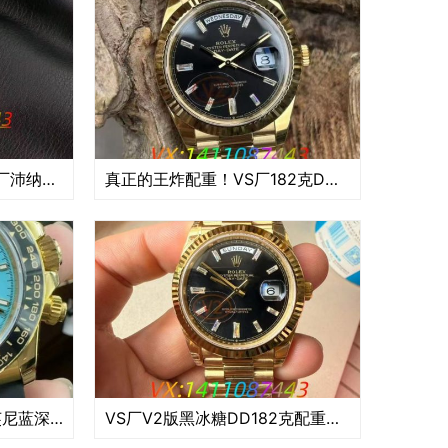
硬汉本色,复古锋芒｜HW厂沛纳海Luminor庐米诺PAM1628深度评测
真正的王炸配重！VS厂182克DD星期日历型深度评测
VS厂4131黄金迪通拿蒂芙尼蓝深度评测:工艺与性能的复刻巅峰
VS厂V2版黑冰糖DD182克配重深度评测——丹东 3255机芯的巅峰演绎