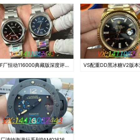
KRF厂恒动116000典藏版深度评测:复古灵魂与新生筋骨的完美融合
VS厂沛纳海潜行系列PAM01616腕表做工测评