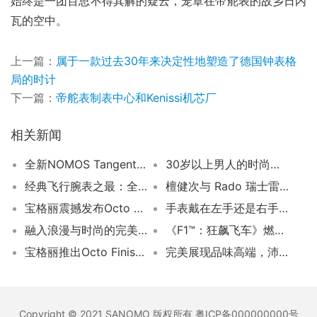
始终是一团百思不得其解的疑云，笼罩在帝舵表的故乡日内
瓦的空中。
上一篇：
属于一款过去30年来决定性地塑造了德国钟表格
局的时计
下一篇：
帝舵表制表中心和Kenissi机芯厂
相关新闻
全新NOMOS Tangente Update腕表荣获绿色设计奖
30岁以上男人的时尚选择，不可错过的五大手表品牌！
经典飞行腕表之最：全新IWC万国表复古飞行员腕表震撼来袭！
檀健次与 Rado 瑞士雷达表 True Square 真我系列 “黑方” 腕表：共鉴绅士品格
宝格丽震撼发布Octo Finissimo 万年历腕表新视频！
手表戴在左手还是右手？这个小细节让男人立刻提升颜值！
融入浪漫与时尚的完美结合！欧米茄碟飞系列Mini名典腕表引爆潮流
《F1™：狂飙飞车》燃爆全国，IWC 万国表携手 APXGP 车队闪耀登场
宝格丽推出Octo Finissimo Tattoo Acqua Limited Edition纹身主题超薄腕表：海浪图腾
完美展现品味高端，沛纳海碳纤维腕表风采溢彩
Copyright © 2021 SANOMO 版权所有 粤ICP备000000000号