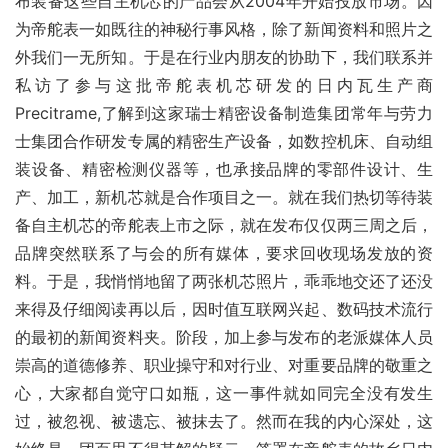
布装备这些自主机芯的产品会从2004年开始投放市场。因
为帝舵表一如既往的神秘行事风格，除了新闻资料和照片之
外我们一无所知。于是在行业内朋友的协助下，我们联系并
私访了参与这批帝舵表机芯研发的日内瓦生产商
Precitrame,了解到这家瑞士精密设备制造集团常年与劳力
士集团合作研发专属的精密生产设备，如数控机床、自动组
装设备、精密检测仪器等，也承接品牌的零部件设计、生
产、加工，新机芯就是合作项目之一。就在我们热切等待装
备自主机芯的帝舵表上市之际，就在发布仅仅两三周之后，
品牌突然联系了与会的所有媒体，要求回收现场发放的资
料。于是，我悄悄地留了两张机芯照片，乖乖地交还了还没
来得及仔细阅读再以后，因时值互联网兴起、数码技术流行
的最初的新闻资料夹。阶段，加上参与发布的老派媒体人员
崇高的道德修养、职业操守和对行业、对重要品牌的敬重之
心，大家都自觉守口如瓶，这一事件就如同完全没有发生
过，被忽视、被遗忘、被抹去了。然而在我的内心深处，这