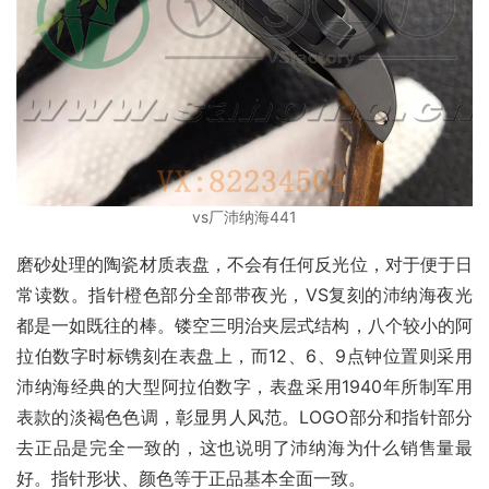
vs厂沛纳海441
磨砂处理的陶瓷材质表盘，不会有任何反光位，对于便于日
常读数。指针橙色部分全部带夜光，VS复刻的沛纳海夜光
都是一如既往的棒。镂空三明治夹层式结构，八个较小的阿
拉伯数字时标镌刻在表盘上，而12、6、9点钟位置则采用
沛纳海经典的大型阿拉伯数字，表盘采用1940年所制军用
表款的淡褐色色调，彰显男人风范。LOGO部分和指针部分
去正品是完全一致的，这也说明了沛纳海为什么销售量最
好。指针形状、颜色等于正品基本全面一致。