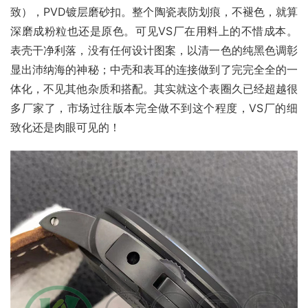
致），PVD镀层磨砂扣。整个陶瓷表防划痕，不褪色，就算
深磨成粉粒也还是原色。可见VS厂在用料上的不惜成本。
表壳干净利落，没有任何设计图案，以清一色的纯黑色调彰
显出沛纳海的神秘；中壳和表耳的连接做到了完完全全的一
体化，不见其他杂质和搭配。其实就这个表圈久已经超越很
多厂家了，市场过往版本完全做不到这个程度，VS厂的细
致化还是肉眼可见的！