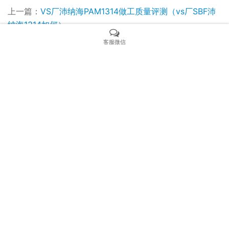
上一篇：
VS厂沛纳海PAM1314做工质量评测（vs厂SBF沛
纳海1314如何）
下一篇：
VS厂沛纳海pam01176细节评测（vs厂沛纳海
客服微信
1176宝齐莱联名款在哪里买）
相关新闻
VS厂手表沛纳海1074工艺细节揭秘
VS厂沛纳海1209做工评测（VS厂沛纳海1209值不值得入手）
VS厂欧米茄海马150世界时钛金属评测
VS厂欧米茄海马300冰蓝面质量揭秘：完美还原，诠释至高境界
VS厂复刻劳力士水鬼丹东3235机芯返修率真的高吗？
VS厂欧米茄大黄蜂深度评测（vs厂海马150黄蜂针怎么样）
复刻表防水误区深度解析！90%进水故障，都是人为佩戴不当造成
VS厂生产的间金黑水鬼3235做工如何？VS厂间金黑水鬼怎么鉴别？
VS厂劳力士黑水鬼3135机怎么样（vs厂黑水鬼3135机芯值得入睡吗）
VS厂欧米茄海马150米大黄蜂细节怎么样（vs厂海马大黄蜂值得入手吗）
Copyright © 2021 SANOMO 版权所有 粤ICP备000000000号
Powered by SANOMO