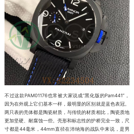
不过这款PAM01176也常被大家说成“黑化版的Pam441”，
因为在外观上它们基本一样，最明显的区别就是蓝色表冠。
两只表的壳体都是陶瓷材质，与传统的材质相比，陶瓷质地
更加坚硬、耐腐蚀一些。壳形和标志性的护桥完全一致，尺
寸都是44毫米，44mm直径在沛纳海的战队中来说，是男