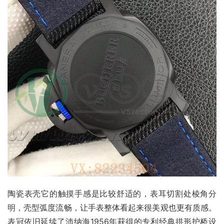
陶瓷表壳它的触摸手感是比较舒适的，表耳切割处棱角分
明，壳型弧度流畅，让手表整体看起来很美观也更有质感。
表冠依旧延续了沛纳海1956年获得的专利经典拱形护桥设