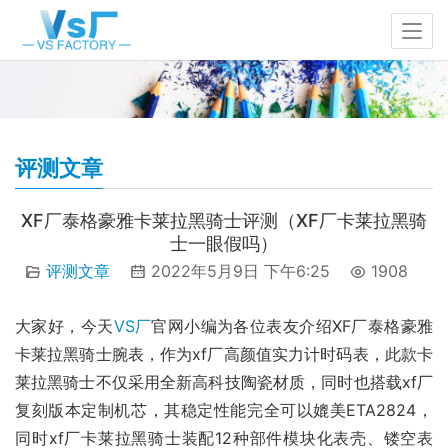
评测文章
XF厂泰格豪雅卡莱拉黑骑士评测（XF厂卡莱拉黑骑
士一眼假吗）
评测文章
2022年5月9日 下午6:25
1908
大家好，今天
VS厂
官网小编为各位表友介绍XF厂泰格豪雅
卡莱拉黑骑士腕表，作为xf厂高颜值实力计时码表，此款卡
莱拉黑骑士不仅采用全新高科技陶瓷材质，同时也搭载xf厂
复刻版本定制机芯，其稳定性能完全可以媲美ETA2824，
同时xf厂卡莱拉黑骑士装配12种部件模块化表壳、镂空表