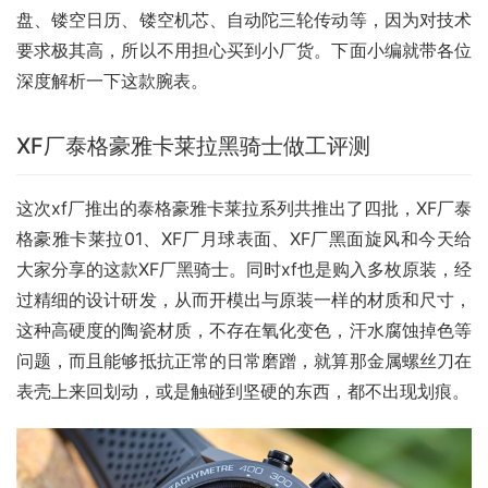
盘、镂空日历、镂空机芯、自动陀三轮传动等，因为对技术
要求极其高，所以不用担心买到小厂货。下面小编就带各位
深度解析一下这款腕表。
XF厂泰格豪雅卡莱拉黑骑士做工评测
这次xf厂推出的泰格豪雅卡莱拉系列共推出了四批，XF厂泰
格豪雅卡莱拉01、XF厂月球表面、XF厂黑面旋风和今天给
大家分享的这款XF厂黑骑士。同时xf也是购入多枚原装，经
过精细的设计研发，从而开模出与原装一样的材质和尺寸，
这种高硬度的陶瓷材质，不存在氧化变色，汗水腐蚀掉色等
问题，而且能够抵抗正常的日常磨蹭，就算那金属螺丝刀在
表壳上来回划动，或是触碰到坚硬的东西，都不出现划痕。