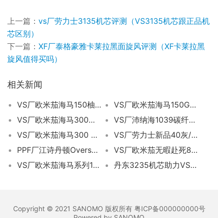
上一篇：
vs厂劳力士3135机芯评测（VS3135机芯跟正品机
芯区别）
下一篇：
XF厂泰格豪雅卡莱拉黑面旋风评测（XF卡莱拉黑
旋风值得买吗）
相关新闻
VS厂欧米茄海马150柚木浅蓝盘评测（vs海马150柚木浅蓝值得入手吗）
VS厂欧米茄海马150GMT做工评测（VS海马150两地时值得入手吗）
VS厂欧米茄海马300米冰蓝面搭配8800机芯细节评测
VS厂沛纳海1039碳纤维深度评测（vs厂沛纳海1039值不值得入手）
VS厂欧米茄海马300 V4深度测评-丹东8800一体机芯做工细节全面解析
VS厂劳力士新品40灰/蓝游艇做工评测（vs厂游艇对比c厂游艇怎么样）
PPF厂江诗丹顿Overseas纵横四海4500V系列腕表深度评测
VS厂欧米茄无暇赴死8806机芯:细节与稳定的极致融合​
VS厂欧米茄海马系列150米世界时存在破绽吗（vs厂海马世界时怎么样）
丹东3235机芯助力VS厂劳力士白金游艇—经典与稳定并存
Copyright © 2021 SANOMO 版权所有 粤ICP备000000000号
Powered by SANOMO