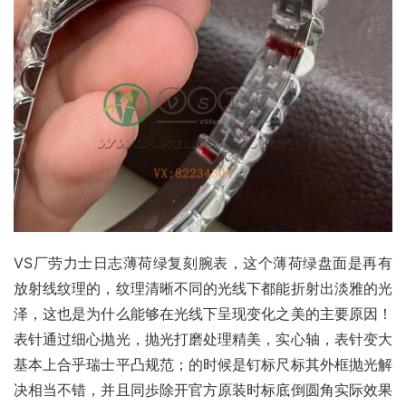
VS厂劳力士日志薄荷绿复刻腕表，这个薄荷绿盘面是再有
放射线纹理的，纹理清晰不同的光线下都能折射出淡雅的光
泽，这也是为什么能够在光线下呈现变化之美的主要原因！
表针通过细心抛光，抛光打磨处理精美，实心轴，表针变大
基本上合乎瑞士平凸规范；的时候是钉标尺标其外框抛光解
决相当不错，并且同歩除开官方原装时标底倒圆角实际效果