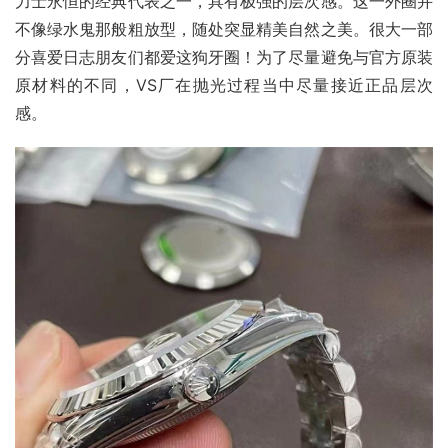
力士永恒的经典代表之一，具有极强的层次感。这一外圈并
不像绿水鬼那般粗放型，随处突显精美自然之美。很大一部
分喜爱日志朋友们都爱这狗牙圈！为了尽量避免与官方原装
原材料的不同，VS厂在抛光过程当中尽量接近正品层次
感。