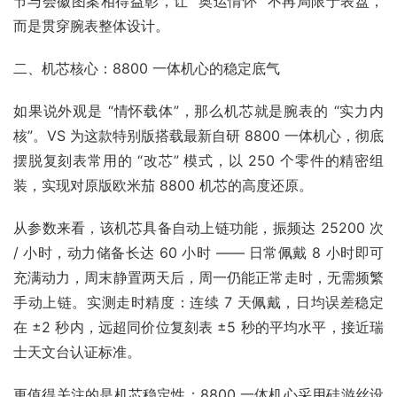
节与会徽图案相得益彰，让 “奥运情怀” 不再局限于表盘，
而是贯穿腕表整体设计。​
二、机芯核心：8800 一体机心的稳定底气​
如果说外观是 “情怀载体”，那么机芯就是腕表的 “实力内
核”。VS 为这款特别版搭载最新自研 8800 一体机心，彻底
摆脱复刻表常用的 “改芯” 模式，以 250 个零件的精密组
装，实现对原版欧米茄 8800 机芯的高度还原。​
从参数来看，该机芯具备自动上链功能，振频达 25200 次 
/ 小时，动力储备长达 60 小时 —— 日常佩戴 8 小时即可
充满动力，周末静置两天后，周一仍能正常走时，无需频繁
手动上链。实测走时精度：连续 7 天佩戴，日均误差稳定
在 ±2 秒内，远超同价位复刻表 ±5 秒的平均水平，接近瑞
士天文台认证标准。​
更值得关注的是机芯稳定性：8800 一体机心采用硅游丝设