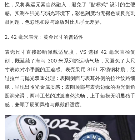
性，又将奥运元素自然融入，避免了 “贴标式” 设计的生硬
感。实测在强光与弱光环境下，彩色刻度均无褪色或反光刺
眼问题，色彩饱和度与原版对比几乎无差异。​
2. 42 毫米表壳：黄金尺寸的普适性​
表壳尺寸直接影响佩戴适配度，VS 选择 42 毫米直径复
刻，既延续了海马 300 米系列的运动气场，又避免了大尺
寸表款对小手腕的压迫感。表壳采用 316L 不锈钢材质，经
过拉丝与抛光双重处理：表圈侧面与表耳外侧的拉丝纹路细
腻，呈现出哑光金属质感；表圈顶部与表壳边缘的抛光倒角
圆润光滑，两种工艺的过渡自然流畅，上手触摸无明显硌手
感，兼顾了硬朗风格与佩戴舒适度。​