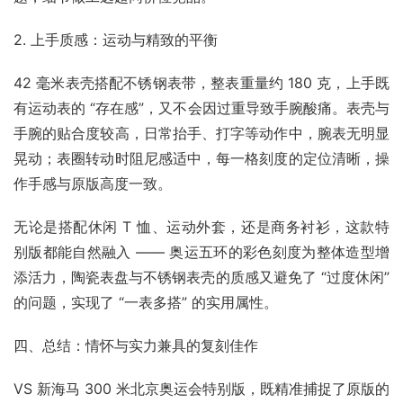
2. 上手质感：运动与精致的平衡​
42 毫米表壳搭配不锈钢表带，整表重量约 180 克，上手既
有运动表的 “存在感”，又不会因过重导致手腕酸痛。表壳与
手腕的贴合度较高，日常抬手、打字等动作中，腕表无明显
晃动；表圈转动时阻尼感适中，每一格刻度的定位清晰，操
作手感与原版高度一致。​
无论是搭配休闲 T 恤、运动外套，还是商务衬衫，这款特
别版都能自然融入 —— 奥运五环的彩色刻度为整体造型增
添活力，陶瓷表盘与不锈钢表壳的质感又避免了 “过度休闲” 
的问题，实现了 “一表多搭” 的实用属性。​
四、总结：情怀与实力兼具的复刻佳作​
VS 新海马 300 米北京奥运会特别版，既精准捕捉了原版的 