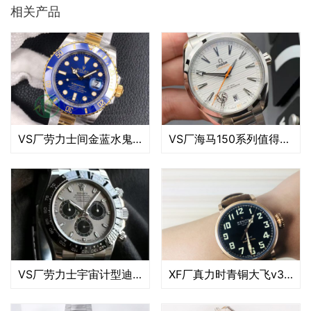
相关产品
VS厂劳力士间金蓝水鬼做工评测（VS厂间金水鬼有破绽吗）
VS厂海马150系列值得入手吗（vs厂海马150有破绽吗）
VS厂劳力士宇宙计型迪通拿系列m126519In – 0006复刻腕表细节评测
XF厂真力时青铜大飞v3版评测(xf厂真力时青铜大飞一眼假吗）