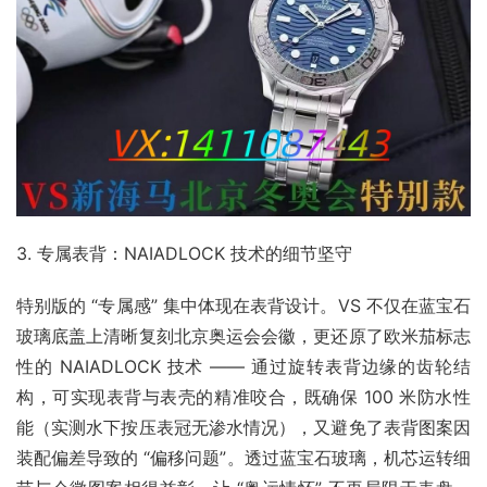
3. 专属表背：NAIADLOCK 技术的细节坚守​
特别版的 “专属感” 集中体现在表背设计。VS 不仅在蓝宝石
玻璃底盖上清晰复刻北京奥运会会徽，更还原了欧米茄标志
性的 NAIADLOCK 技术 —— 通过旋转表背边缘的齿轮结
构，可实现表背与表壳的精准咬合，既确保 100 米防水性
能（实测水下按压表冠无渗水情况），又避免了表背图案因
装配偏差导致的 “偏移问题”。透过蓝宝石玻璃，机芯运转细