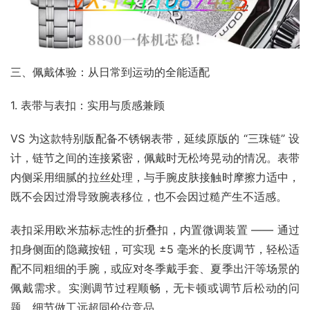
三、佩戴体验：从日常到运动的全能适配​
1. 表带与表扣：实用与质感兼顾​
VS 为这款特别版配备不锈钢表带，延续原版的 “三珠链” 设
计，链节之间的连接紧密，佩戴时无松垮晃动的情况。表带
内侧采用细腻的拉丝处理，与手腕皮肤接触时摩擦力适中，
既不会因过滑导致腕表移位，也不会因过糙产生不适感。​
表扣采用欧米茄标志性的折叠扣，内置微调装置 —— 通过
扣身侧面的隐藏按钮，可实现 ±5 毫米的长度调节，轻松适
配不同粗细的手腕，或应对冬季戴手套、夏季出汗等场景的
佩戴需求。实测调节过程顺畅，无卡顿或调节后松动的问
题，细节做工远超同价位竞品。​