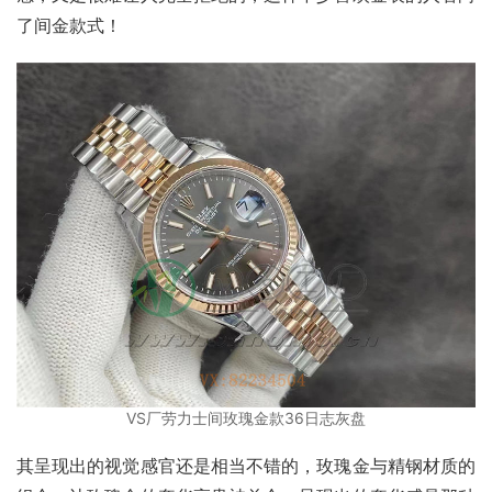
了间金款式！
VS厂劳力士间玫瑰金款36日志灰盘
其呈现出的视觉感官还是相当不错的，玫瑰金与精钢材质的