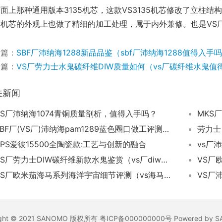
面上那种通用版本3135机芯，这款VS3135机芯修改了立柱
，机芯的外观上也做了精细的加工处理，属于内外兼修。也是VS
一篇：
SBF厂沛纳海1288新品品鉴（sbf厂沛纳海1288值得入手
一篇：
VS厂劳力士水鬼碳纤维DIW质量如何（vs厂碳纤维水鬼值
关新闻
VS厂沛纳海1074青铜质量剖析，值得入手吗？
SBF厂(VS厂)沛纳海pam1289蓝色圈口做工评测（sbf厂沛纳海1289怎么样）
劳力士
APS爱彼15500全陶瓷款:工艺与创新的融合​
VS厂劳力士DIW碳纤维新款水鬼鉴赏（vs厂diw碳纤维三款水鬼怎么样）
VS厂
VS厂欧米茄海马系列海洋宇宙细节评测（vs海马600美好星球怎么样）
ight © 2021 SANOMO 版权所有 粤ICP备000000000号 Powered by 