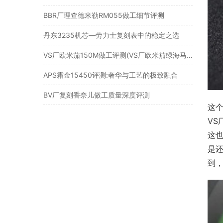
BBR厂理查德米勒RM055做工细节评测
丹东3235机芯—劳力士复刻表中的稳定之选
VS厂欧米茄150M做工评测(VS厂欧米茄绿海马值得入手吗)
APS霜金15450评测:奢华与工艺的极致融合​
BV厂复刻香奈儿做工质量深度评测
这
V
这
是
到