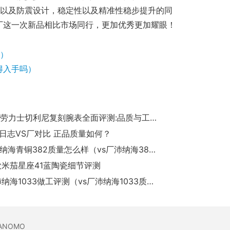
结构以及防震设计，稳定性以及精准性稳步提升的同
厂这一次新品相比市场同行，更加优秀更加耀眼！
吗）
得入手吗）
MKS厂劳力士切利尼复刻腕表全面评测:品质与工艺的完美呈现​
日志VS厂对比 正品质量如何？
vs厂沛纳海青铜382质量怎么样（vs厂沛纳海382细节有破绽吗）
欧米茄星座41蓝陶瓷细节评测
VS厂沛纳海1033做工评测（vs厂沛纳海1033质量怎么样）
SANOMO