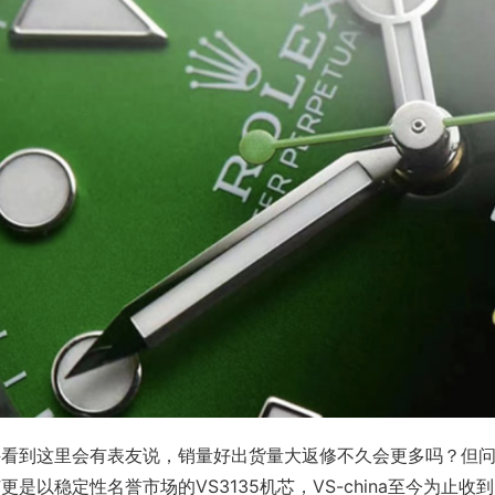
看到这里会有表友说，销量好出货量大返修不久会更多吗？但问
更是以稳定性名誉市场的VS3135机芯，VS-china至今为