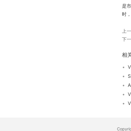
是市
时
上
下
相
Copyr