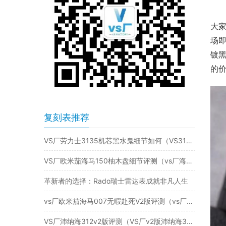
大家
场
镀
的价
复刻表推荐
VS厂劳力士3135机芯黑水鬼细节如何（VS3135机黑水鬼值得入手吗）
VS厂欧米茄海马150柚木盘细节评测（vs厂海马150柚木盘值不值得入手）
革新者的选择：Rado瑞士雷达表成就非凡人生
vs厂欧米茄海马007无暇赴死V2版评测（vs厂海马007无暇赴死值得入手吗）
VS厂沛纳海312v2版评测（VS厂v2版沛纳海312升级了哪里）