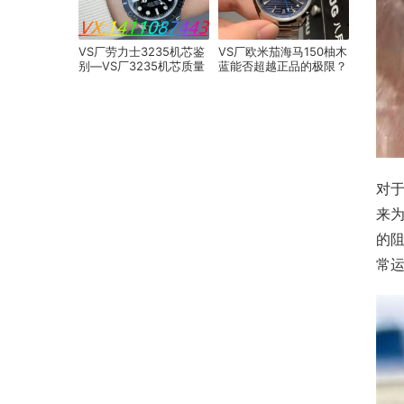
VS厂劳力士3235机芯鉴
VS厂欧米茄海马150柚木
别—VS厂3235机芯质量
蓝能否超越正品的极限？
稳定吗
对
来
的
常