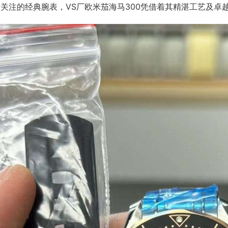
关注的经典腕表，VS厂欧米茄海马300凭借着其精湛工艺及卓