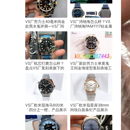
VS厂劳力士40毫米间金
VS厂沛纳海怎么样？VS
款黑水鬼评测—VS厂间
厂沛纳海PAM1117钛金属
金黑水鬼会一眼假吗？​
腕表评测！
VS厂机芯打磨怎么样？
VS厂新款劳力士单黄鬼
盘点VS厂复刻表旗下的
王间金海使型复刻表做工
经典机芯细节！
深度评测
VS厂欧米茄海马600米
VS厂欧米茄星座38mm
「四分之一橙」产品展示
间玫白面条钉产品展示