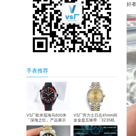
好者
手表推荐
VS厂欧米茄海马600米
VS厂劳力士日志41mm间
「深海之红」产品展示
金金盘五铢带「3235机
芯」产品展示