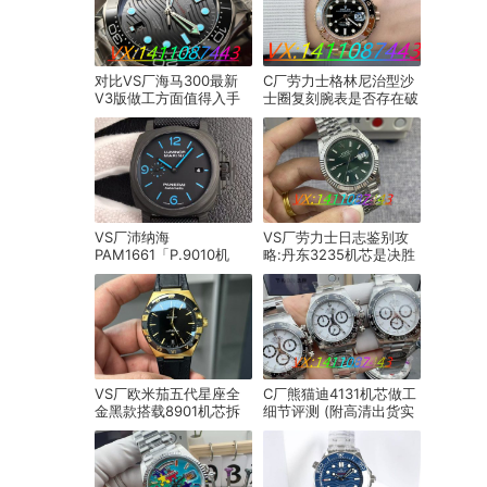
对比VS厂海马300最新
C厂劳力士格林尼治型沙
V3版做工方面值得入手
士圈复刻腕表是否存在破
吗？
绽？
VS厂沛纳海
VS厂劳力士日志鉴别攻
PAM1661「P.9010机
略:丹东3235机芯是决胜
芯」产品展示
关键
VS厂欧米茄五代星座全
C厂熊猫迪4131机芯做工
金黑款搭载8901机芯拆
细节评测 (附高清出货实
机详测
拍)​