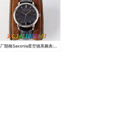
SV厂朗格Saxonia星空德系腕表:极致工艺的细节呈现​