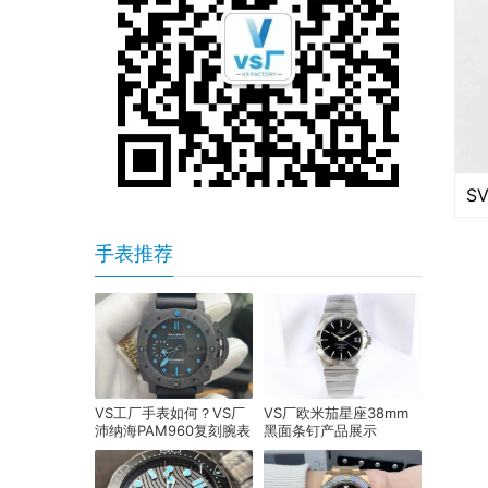
手表推荐
VS工厂手表如何？VS厂
VS厂欧米茄星座38mm
沛纳海PAM960复刻腕表
黑面条钉产品展示
细节评测