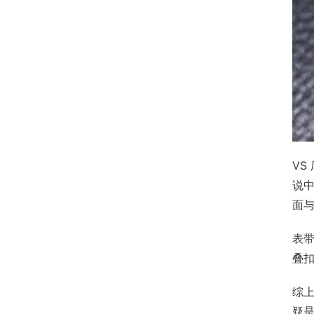
VS
说中
面
表
叠扣
综上
疑