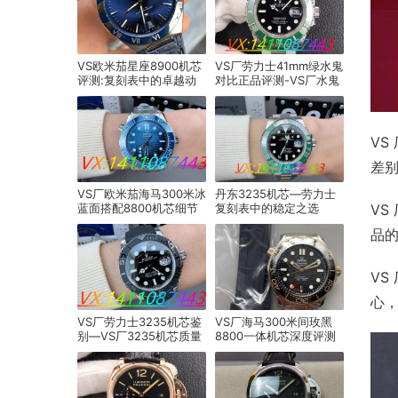
VS欧米茄星座8900机芯
VS厂劳力士41mm绿水鬼
评测:复刻表中的卓越动
对比正品评测-VS厂水鬼
力源​
搭载丹东3235机芯怎么
样
VS
差
VS厂欧米茄海马300米冰
丹东3235机芯—劳力士
蓝面搭配8800机芯细节
复刻表中的稳定之选
V
评测
品
V
心
VS厂劳力士3235机芯鉴
VS厂海马300米间玫黑
别—VS厂3235机芯质量
8800一体机芯深度评测
稳定吗