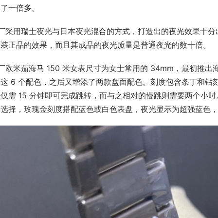
高了一倍多。
S 厂采用瑞士夜光与日本夜光混合的方式，打造出的夜光效果十
原装正品的效果，而且其成品的夜光质量是普通夜光的数十倍。
 厂欧米茄海马 150 米女表尺寸为女士常用的 34mm，最初
这 6 个配色，之后又增添了两款盘面配色。刻度包含条丁和
仅需 15 分钟即可完成跳转，而与之相对的慢跳则需要两个小
种选择，玫瑰金刻度搭配蓝色或白色表盘，夜光显示为超强蓝色