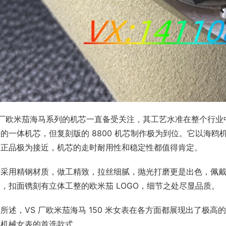
 厂欧米茄海马系列的机芯一直备受关注，其工艺水准在整个行业中
的一体机芯，但复刻版的 8800 机芯制作极为到位。它以海
与正品极为接近，机芯的走时耐用性和稳定性都值得肯定。
带采用精钢材质，做工精致，拉丝细腻，抛光打磨更是出色，佩
，扣面镌刻有立体工整的欧米茄 LOGO，细节之处尽显品质。
所述，VS 厂欧米茄海马 150 米女表在各方面都展现出了极
是机械女表的首选款式。