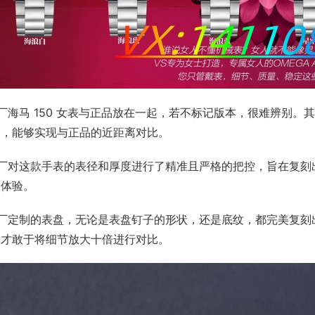
 厂海马 150 女表与正品放在一起，若不标记版本，很难辨别
别，能够实现与正品的近距离对比。
S 厂对这款手表的表径和厚度进行了精准且严格的把控，旨在复
的体验。
S 厂定制的表盘，无论是表盘钉子的形状，还是底纹，都完美复
，才敢于将细节放大十倍进行对比。