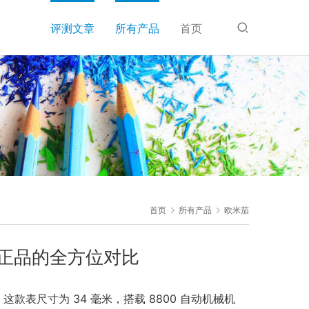
评测文章
所有产品
首页
首页
所有产品
欧米茄
与正品的全方位对比
这款表尺寸为 34 毫米，搭载 8800 自动机械机