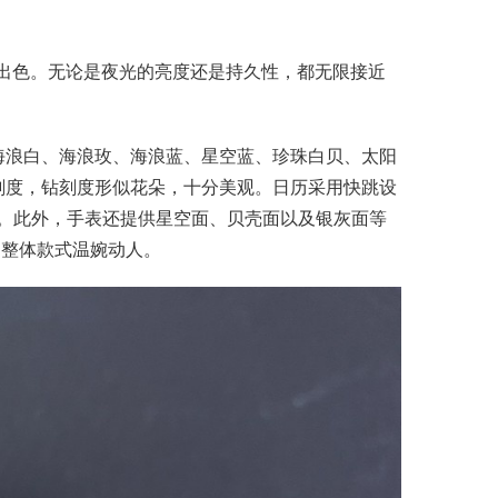
分出色。无论是夜光的亮度还是持久性，都无限接近
推出海浪白、海浪玫、海浪蓝、星空蓝、珍珠白贝、太阳
钻刻度，钻刻度形似花朵，十分美观。日历采用快跳设
时。此外，手表还提供星空面、贝壳面以及银灰面等
，整体款式温婉动人。