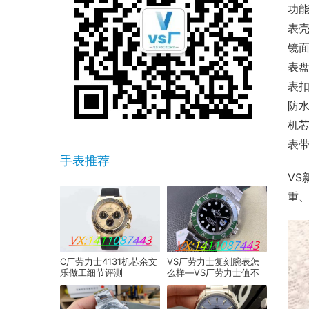
功能
表壳
镜面
表盘
表扣
防水
机芯
表带
手表推荐
VS
重
C厂劳力士4131机芯余文
VS厂劳力士复刻腕表怎
乐做工细节评测
么样—VS厂劳力士值不
值得入手?