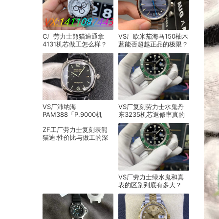
C厂劳力士熊猫迪通拿
VS厂欧米茄海马150柚木
4131机芯做工怎么样？
蓝能否超越正品的极限？
VS厂沛纳海
VS厂复刻劳力士水鬼丹
PAM388「P.9000机
东3235机芯返修率真的
芯」产品展示
高吗？
ZF工厂劳力士复刻表熊
猫迪:性价比与做工的深
度剖析
VS厂劳力士绿水鬼和真
表的区别到底有多大？