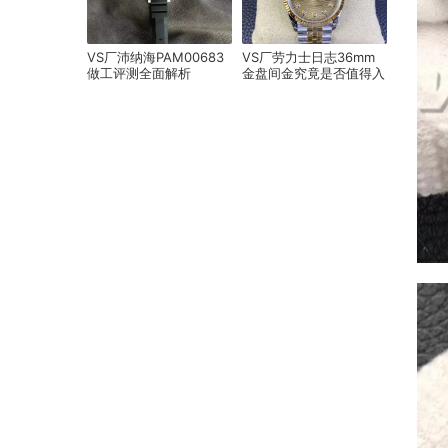
VS厂沛纳海PAM00683
VS厂劳力士日志36mm
做工评测全面解析
金盘间金究竟是否值得入
手?