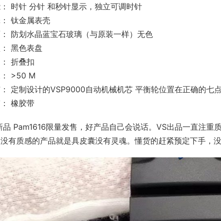
： 时针 分针 和秒针显示，独立可调时针
： 钛金属表壳
： 防划水晶蓝宝石玻璃（与原装一样）无色
： 黑色表盘
： 折叠扣
： >50 M
： 定制设计的VSP9000自动机械机芯 平衡轮位置在正确的七
： 橡胶带
新品 Pam1616限量发售，好产品自己会说话。VS出品一直
、没有质感的产品就是具皮囊没有灵魂。懂货的赶紧预定下手，