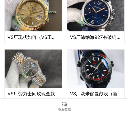
VS厂现状如何（VS工厂还在出货吗）
VS厂沛纳海927有破绽吗（VS厂沛纳海927细节如何）
VS厂劳力士间玫瑰金款36日志灰盘细节如何（vs厂新款36mm日志评测）
VS厂欧米伽复刻表（新西兰酋长海马600米）：还原度与做工工艺深度解读
客服微信
Copyright © 2021 SANOMO 版权所有 粤ICP备000000000号
Powered by SANOMO