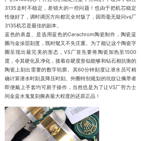
3135走时不稳定，差错大的一些问题！也由于把机芯稳定
性做好了，调时调历方向都完全对版了，因而毫无疑问vs厂
3135机芯是最佳的副本。
蓝色的表盘、是选用蓝色的Cerachrom陶瓷制作，陶瓷蓝
圈与金涂层刻度，既时髦又不失庄重。为了能让这个陶瓷字
圈呈现出最完美的形态，VS厂首先要将陶瓷加热至1500
度，令其硬化及净化，接着在硬度形似能够和钻石相抗衡的
陶瓷上刻出需要的数字轮廓。其60分钟刻度让潜水员可精
确计算潜水时刻及降压时刻。外圈特别规划的坑纹让佩带者
即便戴上手套均可易于操作，当然也是为了让VS厂劳力士
间金蓝水鬼复刻腕表最大程度的还原正品！