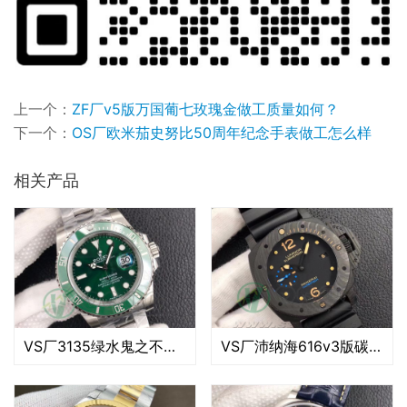
上一个：
ZF厂v5版万国葡七玫瑰金做工质量如何？
下一个：
OS厂欧米茄史努比50周年纪念手表做工怎么样
相关产品
VS厂3135绿水鬼之不值得入手（VS厂40绿水鬼怎么样）
VS厂沛纳海616v3版碳纤维腕表评测（VS厂沛纳海616细节怎么样）