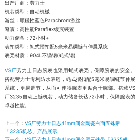
出产厂商：劳力士
机芯类型：自动机械
游丝：顺磁性蓝色Parachrom游丝
避震：高性能Paraflex缓震装置
动力储备：72小时+
表扣类型：蚝式摺扣配5毫米易调链节伸展系统
表壳材质：904L不锈钢(蚝式钢)
VS厂
劳力士日志腕表也采用蚝式表壳，保障腕表的安全。
搭配劳力士专利防水表链，蚝式摺扣配5毫米易调链节伸展
系统，更易调节，从而可使得腕表更贴合于腕部。搭载VS
厂3235自动上链机芯，动力储备长达72小时，保障腕表的
卓越性能。
上一个：
VS厂劳力士日志41mm间金陶瓷白面五铢带
「3235机芯」产品展示
下一个：
VS厂劳力士日志41mm间金黑三铢带「3235机