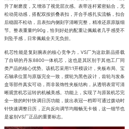
升了耐磨度，又增添了视觉层次感。表带连杆紧密贴合，无
松动晃动感，搭配双按折叠表扣，开合手感扎实流畅，扣合
后稳固不松动，且表扣内侧刻字清晰完整，精准还原原版细
节。整表重量约90g，恰到好处的配重让佩戴者几乎感受不
到坠手感，日常佩戴全天无负担。
机芯性能是复刻腕表的核心竞争力，VS厂为这款新品搭载
了自研的丹东8800一体机芯，这也是其区别于其他工厂同
类产品的核心优势。该机芯采用1:1开模设计，夹板布局、宝
石轴承位置与原版完全一致，摆轮为黑色设计，齿轮与发条
盒等部件真实可动，而非装饰性夹板结构，从透明表背可清
晰观赏机芯运转的机械美感。功能上，实现了与原装机芯完
全一致的时针快调日历功能，拔出表冠一档即可通过拨动时
针快速调整日历，正向反向调节均顺畅无卡顿，这一细节也
是鉴别VS厂正品的重要标志。