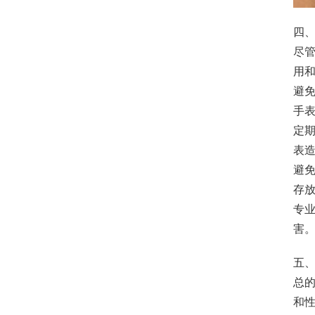
四
尽管
用
避
手
定
表
避
存
专
害
五
总的
和