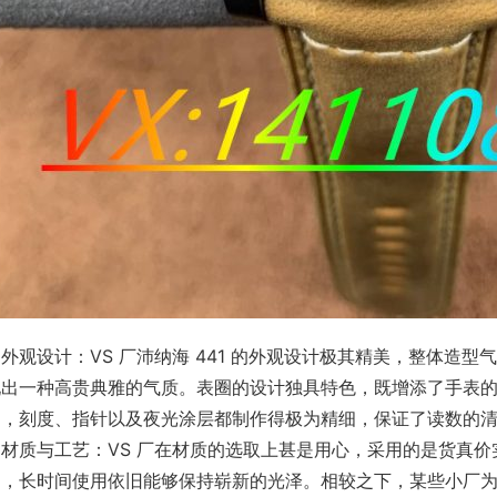
外观设计：VS 厂沛纳海 441 的外观设计极其精美，整体造
现出一种高贵典雅的气质。表圈的设计独具特色，既增添了手表
了，刻度、指针以及夜光涂层都制作得极为精细，保证了读数的
、材质与工艺：VS 厂在材质的选取上甚是用心，采用的是货真
刮，长时间使用依旧能够保持崭新的光泽。相较之下，某些小厂