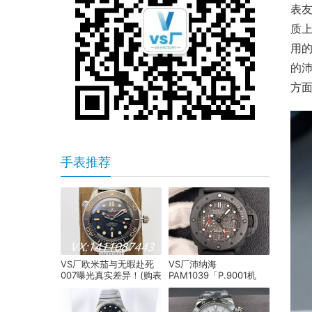
表友
质上
用
的沛
方面
手表推荐
VS厂欧米茄与无暇赴死
VS厂沛纳海
007曝光真实差异！(购表
PAM1039「P.9001机
必看)
芯」产品展示