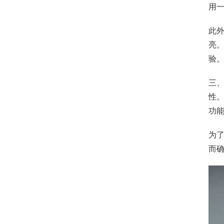
用
此
亮
验
三、
性
功
为
而