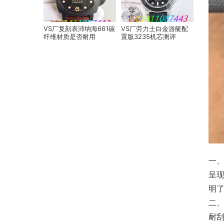
VS厂复刻表沛纳海661碳
VS厂劳力士白金游艇配
纤维材质是否耐用
置版3235机芯测评
一、
呈
明
二
耐