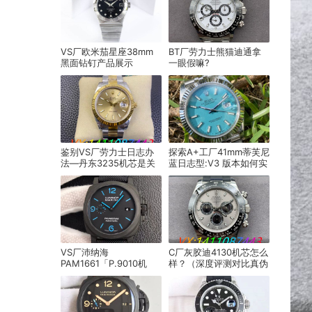
VS厂欧米茄星座38mm
BT厂劳力士熊猫迪通拿
黑面钻钉产品展示
一眼假嘛?
鉴别VS厂劳力士日志办
探索A+工厂41mm蒂芙尼
法—丹东3235机芯是关
蓝日志型:V3 版本如何实
键
现卓越升级
VS厂沛纳海
C厂灰胶迪4130机芯怎么
PAM1661「P.9010机
样？（深度评测对比真伪
芯」产品展示
与质量）