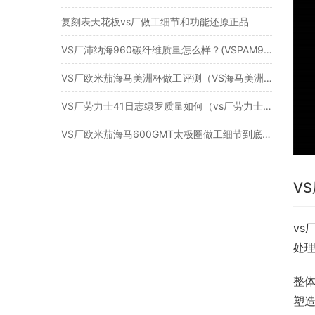
复刻表天花板vs厂做工细节和功能还原正品
VS厂沛纳海960碳纤维质量怎么样？(VSPAM960测评)
VS厂欧米茄海马美洲杯做工评测（VS海马美洲杯值得入手吗）
VS厂劳力士41日志绿罗质量如何（vs厂劳力士日志绿萝值得入手吗）
VS厂欧米茄海马600GMT太极圈做工细节到底值不值得入手
V
vs
处
整
塑