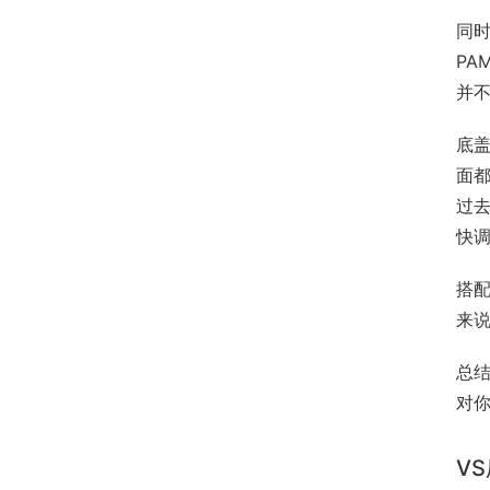
同时
PA
并
底
面都
过去
快
搭配
来
总结
对
V