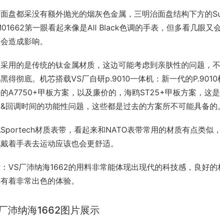
面盘都采没有额外抛光的烟灰色金属，三明治面盘结构下方的Supe
M01662第一眼看起来像是All Black色调的手表，但多看
不会造成影响。
盖采用的是传统的钛金属材质，这边可能考虑到亲肤性的问题，不
黑得彻底。机芯搭载VS厂自研p.9010一体机：新一代的P.90
的A7750+甲板方案，以及廉价的，海鸥ST25+甲板方案，这
调&回调时间的功能性问题，这些都是过去的方案所不可能具备的
Sportech材质表带，看起来和NATO表带常用的材质有点
说戴着手表去运动应该也会更舒适。
：VS厂沛纳海1662的用料非常能体现出现代的科技感，良好
你有着非常出色的体验。
S厂沛纳海1662图片展示