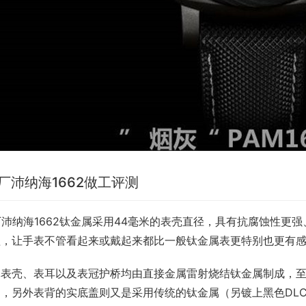
S厂沛纳海1662做工评测
厂沛纳海1662钛金属采用44毫米的表壳直径，具有抗腐蚀性
理，让手表不管看起来或戴起来都比一般钛金属表更特别也更有
体表壳、表耳以及表冠护桥均由直接金属雷射烧结钛金属制成，
造，另外表背的实底盖则又是采用传统的钛金属（另镀上黑色DL