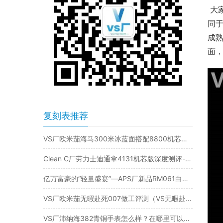
 
同于
成熟
面，
复刻表推荐
VS厂欧米茄海马300米冰蓝面搭配8800机芯细节评测
Clean C厂劳力士迪通拿4131机芯版深度测评-内附4131机芯图！
亿万富豪的“轻量盛宴”—APS厂新品RM061白陶瓷版深度评测
VS厂欧米茄无暇赴死007做工评测（VS无暇赴死007质量怎么样）
VS厂沛纳海382青铜手表怎么样？在哪里可以买到？