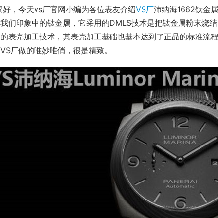
大家好，今天vs厂官网小编为各位表友介绍
VS厂
沛纳海1662钛
我们印象中的钛金属，它采用的DMLS技术是把钛金属粉末烧结成
的表壳加工技术，其表壳加工基础也基本达到了正品的标准流程。
VS厂做的唯妙唯俏，很是精致。