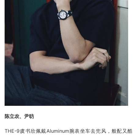
陈立农、尹昉
THE-9虞书欣佩戴Aluminum腕表坐车去兜风，般配又酷