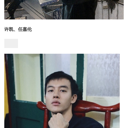
许凯、任嘉伦