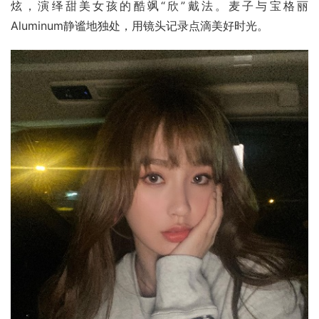
炫，演绎甜美女孩的酷飒“欣”戴法。麦子与宝格丽
Aluminum静谧地独处，用镜头记录点滴美好时光。