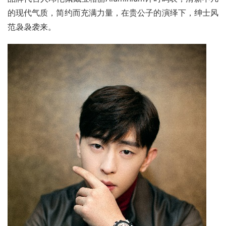
的现代气质，简约而充满力量，在贵公子的演绎下，绅士风
范袅袅袭来。