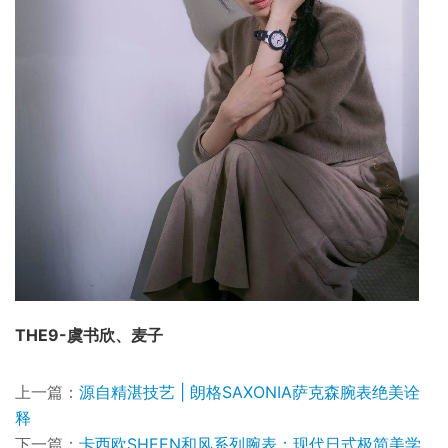
THE9-虞书欣、麦子
上一篇：
源自精湛技艺 | 朗格SAXONIA萨克森腕表绝美诠
释
下一篇：
卡西欧SHEEN和风系列腕表：现代日式极简美学