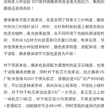
信很多人对这款 007新邦德腕表简直是毫无抵抗力，腕表的
颜值还是很高的！
整体腕表字面方面来说，也是采用了简单大三针构造，腕表
中间为三针指针设计，时针、分针和时标刻度上都填充有白
色荧光物料，夜光效果超强，在不同环境下也能轻易读取时
间，另外在3点钟方向设置有日历窗口功能，简单实用，另
外使用黄色分钟刻度和秒针，颜色差异明显、搭配和谐，便
于读取，腕表整体细节方面也是很为不错！
对于背面来说，腕表也是搭配为通透性的蓝宝石镜面，也便
于读取腕表的数据，同时对于机芯方面来说，此次腕表VS
厂欧米茄海马007子弹头机芯，搭载的是VS厂自产8500机
芯，可以说是独家所有，双向自动上链系统，可缩短上链时
间，对于对于机芯来说也是VS厂一大亮点，真正意义上的
一体机芯1:1机芯，对于机芯设计为黑摆轮，不再是假甲板
+普通机芯，动能储存可达48小时，同时背面的漩涡式的摆