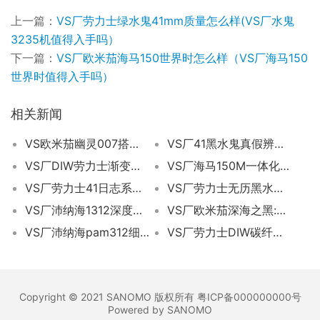
上一篇：
VS厂劳力士绿水鬼41mm质量怎么样(VS厂水鬼
3235机值得入手吗）
下一篇：
VS厂欧米茄海马150世界时怎么样（VS厂海马150
世界时值得入手吗）
相关新闻
VS欧米茄幽灵007搭载8400机芯做工会一眼假？
VS厂41黑水鬼真假辨别全维度评测
VS厂DIW劳力士渐变绿水鬼做工评测（vs厂碳纤维水鬼值得入手吗）
VS厂海马150M一体化8900机芯怎么样？
VS厂劳力士41日志系列间金白盘细节怎么样（vs厂日志间金白陶瓷盘怎么样）
VS厂劳力士无历黑水鬼做工评测（VS厂无历黑水鬼有破绽吗）
VS厂沛纳海1312深度评测（VS厂沛纳海1312值得入手吗）
VS厂欧米茄深海之黑:机芯8906细节测评
VS厂沛纳海pam312细节评测（VS厂复刻沛纳海312值不值得入手）
VS厂劳力士DIW碳纤维水鬼值得推荐吗（vs厂碳纤维水鬼如何）
Copyright © 2021 SANOMO 版权所有 粤ICP备000000000号
Powered by SANOMO