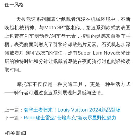
任一风格
       天梭竞速系列腕表让佩戴者沉浸在机械环境中，不断
唤起机械精神。与MotoGP™版相似，竞速系列款式的表圈
上也带有刹车制动盘/刹车盘元素，按钮的灵感来自赛车手
柄，表壳侧面则融入了引擎冷却散热片元素。石英机芯加深
佩戴者对腕间“战友”的信任，涂有Super-LumiNova夜光涂
层的独特时针和分针让佩戴者即使在夜间骑行时也能轻松读
取时间。
       摩托车不仅仅是一种交通工具， 更是一种生活方式
——骑行者可通过竞速系列展现归属感与激情。
上一篇：
奢华王者归来！Louis Vuitton 2024新品登场
下一篇：
Rado瑞士雷达“苍焰库克”新表尽显野性魅力
相关新闻