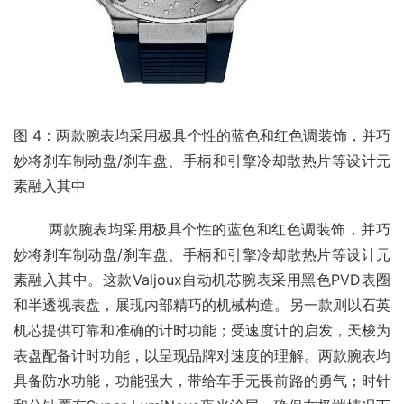
图 4：两款腕表均采用极具个性的蓝色和红色调装饰，并巧
妙将刹车制动盘/刹车盘、手柄和引擎冷却散热片等设计元
素融入其中
       两款腕表均采用极具个性的蓝色和红色调装饰，并巧
妙将刹车制动盘/刹车盘、手柄和引擎冷却散热片等设计元
素融入其中。这款Valjoux自动机芯腕表采用黑色PVD表圈
和半透视表盘，展现内部精巧的机械构造。另一款则以石英
机芯提供可靠和准确的计时功能；受速度计的启发，天梭为
表盘配备计时功能，以呈现品牌对速度的理解。两款腕表均
具备防水功能，功能强大，带给车手无畏前路的勇气；时针