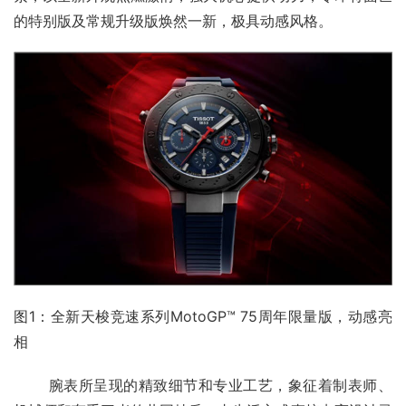
的特别版及常规升级版焕然一新，极具动感风格。
图1：全新天梭竞速系列MotoGP™ 75周年限量版，动感亮
相
       腕表所呈现的精致细节和专业工艺，象征着制表师、