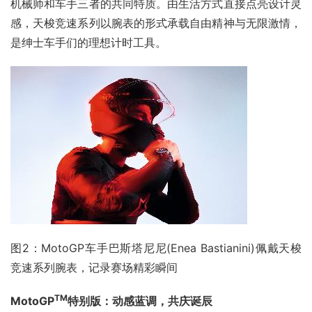
机械师和车手三者的共同特质。由生活方式直接点亮设计灵
感，天梭竞速系列以腕表的形式承载自由精神与无限激情，
是绅士车手们的理想计时工具。
图2：MotoGP车手巴斯塔尼尼(Enea Bastianini)佩戴天梭
竞速系列腕表，记录赛场精彩瞬间
TM
MotoGP
特别版：
动感蓝调，共庆诞辰