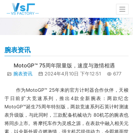
腕表资讯
MotoGP™ 75周年限量版，速度与激情相遇
腕表资讯
2024年4月10日 下午12:51
677
       作为MotoGP™ 25年来的官方计时器合作伙伴，天梭
于日前扩大竞速系列，推出4款全新腕表：两款纪念
MotoGP™诞生75周年特别版，两款竞速系列石英计时测速
表升级版，与此同时，三款配备机械动力 80机芯的腕表也
将同步上市。将摩托车作为灵感之源，在表款中融入相关元
素，以全新外观点燃激情，强大机芯提供动力，令即将面世