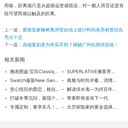
而喻，距离感只是从超级远变成很远，对一般人而言还是有
段可望而难以触及的距离。
上一篇：
爱彼皇家橡树离岸型自动上链计时码表异材质结合
亮点十足
下一篇：
高端复刻表为何买不到？揭秘广州站西供应链！
相关新闻
腕表图鉴:宝玑Classique经典系列和雅典表鎏金系列灵兔生肖腕表
SUPERLATIVE播客带你深入奢侈品企业背后
Swatch最新New Gent系列腕表热销中
典雅与时尚并蓄，消博会见证浪琴魅力
赏心悦目的爱恋，格拉苏蒂诠释爱的华章
解读绿水鬼—为何百年经典仍备受追捧？
打破冬季沉闷，展现个性，亮色才是王道！
苹果即将发布下一代
专属定制，奢享非凡！帝舵美国精品店等你来
太空探险家的黄金选择：欧米茄超霸要你驰骋宇宙！