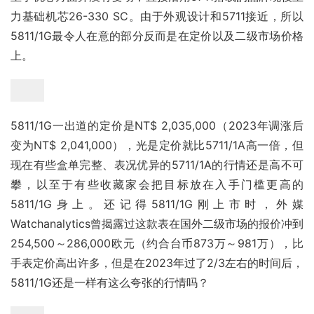
力基础机芯26-330 SC。由于外观设计和5711接近，所以
5811/1G最令人在意的部分反而是在定价以及二级市场价格
上。
5811/1G一出道的定价是NT$ 2,035,000（2023年调涨后
变为NT$ 2,041,000），光是定价就比5711/1A高一倍，但
现在有些盒单完整、表况优异的5711/1A的行情还是高不可
攀，以至于有些收藏家会把目标放在入手门槛更高的
5811/1G身上。还记得5811/1G刚上市时，外媒
Watchanalytics曾揭露过这款表在国外二级市场的报价冲到
254,500～286,000欧元（约合台币873万～981万），比
手表定价高出许多，但是在2023年过了2/3左右的时间后，
5811/1G还是一样有这么夸张的行情吗？