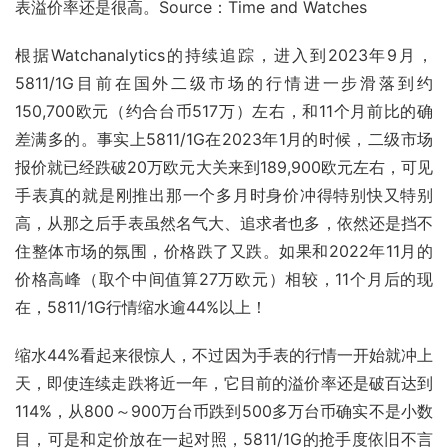
表溢价率还是很高。Source：Time and Watches
根据Watchanalytics的持续追踪，进入到2023年9月，
5811/1G目前在国外二级市场的行情进一步滑落到约
150,700欧元（约合台币517万）左右，和11个月前比的确
差满多的。事实上5811/1G在2023年1月的时候，二级市场
报价就已经跌破20万欧元大关来到189,900欧元左右，可见
手表真的就是刚推出那一个多月时身价冲得特别快又特别
高，从那之后手表虽然名气大、追求者也多，依然还是挡不
住整体市场的氛围，价格跌了又跌。如果和2022年11月的
价格高峰（取个中间值算27万欧元）相较，11个月后的现
在，5811/1G行情缩水逾44%以上！
缩水44%看起来很惊人，不过因为手表的行情一开始就冲上
天，即使连续走跌将近一年，它目前的溢价率还是破百达到
114%，从800～900万台币跌到500多万台币确实不是小数
目，可是和定价放在一起对照，5811/1G的抢手度依旧不言