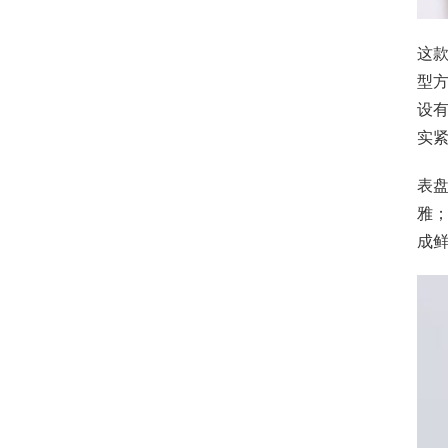
这款
型方
设有
实紧
表
雅
成鲜