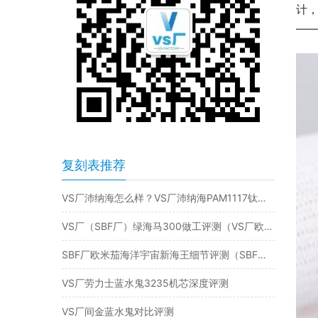
计，
——
复刻表推荐
VS厂沛纳海怎么样？VS厂沛纳海PAM1117钛金属腕表评测！
VS厂（SBF厂）绿海马300做工评测（VS厂欧米茄海马300怎么样）
SBF厂欧米茄海洋宇宙新海王细节评测（SBF厂海马新海王有破绽吗）
VS厂劳力士蓝水鬼3235机芯深度评测
VS厂间金蓝水鬼对比评测