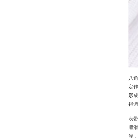
八角
定
形成
得调
表带
顺
泽，