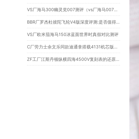
VS厂海马300幽灵党007测评（vs厂海马007幽灵党会一眼假吗）
BBR厂罗杰杜彼陀飞轮V4版深度评测:是否值得入手？
VS厂欧米茄海马150冰蓝面世界时真假对比测评
C厂劳力士余文乐同款迪通拿搭载4131机芯版本实拍细节参考
ZF工厂江斯丹顿纵横四海4500V复刻表的还原度与做工细节解读