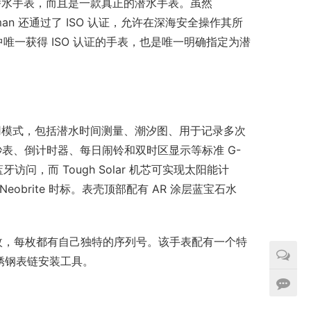
核心是一款潜水手表，而且是一款真正的潜水手表。虽然 
rogman 还通过了 ISO 认证，允许在深海安全操作其所
目录中唯一获得 ISO 认证的手表，也是唯一明确指定为潜
专用模式，包括潜水时间测量、潮汐图、用于记录多次
秒表、倒计时器、每日闹铃和双时区显示等标准 G-
问，而 Tough Solar 机芯可实现太阳能计
obrite 时标。表壳顶部配有 AR 涂层蓝宝石水
发行 700 枚，每枚都有自己独特的序列号。该手表配有一个特
不锈钢表链安装工具。