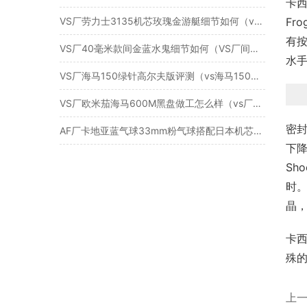
卡西
VS厂劳力士3135机芯玫瑰金游艇细节如何（vs金游艇3135机芯怎么样）
Fr
有按
VS厂40毫米款间金蓝水鬼细节如何（VS厂间金蓝水鬼有破绽吗）
水手
VS厂海马150绿针高尔夫版评测（vs海马150高尔夫版怎么样）
VS厂欧米茄海马600M黑盘做工怎么样（vs厂海马600磨砂盘值得入手吗）
密封
AF厂卡地亚蓝气球33mm粉气球搭配日本机芯是否入手
下降
Sh
时。
晶
卡西
殊的
上