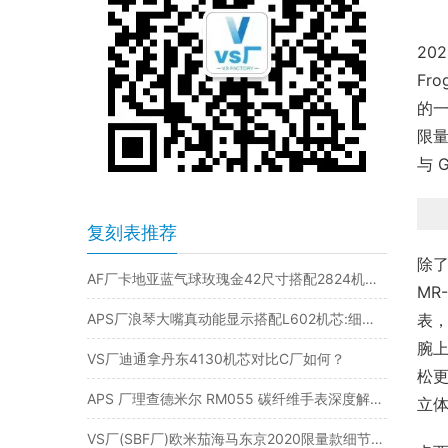
20
Fr
的一
限量
与 
复刻表推荐
除了
AF厂卡地亚蓝气球玫瑰金42尺寸搭配2824机芯值得入手吗？
MR
APS厂浪琴大嘴真动能显示搭配L602机芯:细节之处见真章
表，
腕上
VS厂迪通拿丹东4130机芯对比C厂如何？
松更
APS 厂理查德米尔 RM055 碳纤维手表深度解析：复刻表中的佼佼者
立
VS厂(SBF厂)欧米茄海马东京2020限量款细节做工评测