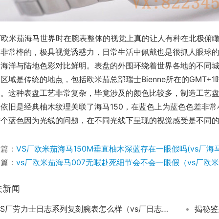
s厂欧米茄海马世界时在腕表整体的视觉上真的让人有种在北极俯
是非常棒的，极具视觉诱惑力，日常生活中佩戴也是很抓人眼球
，海洋与陆地色彩对比鲜明。表盘的外围环绕着世界各地的不同
区域是传统的地点，包括欧米茄总部瑞士Bienne所在的GMT+1
）。这种表盘工艺非常复杂，毕竟涉及的颜色比较多，制造工艺盘
部依旧是经典柚木纹理关联了海马150，在蓝色上为蓝色色差非
这个蓝色因为光线的问题，在不同光线下呈现的视觉感受是不同
一篇：
VS厂欧米茄海马150M垂直柚木深蓝存在一眼假吗(vs厂海
一篇：
vs厂欧米茄海马007无暇赴死细节会不会一眼假（vs厂欧米
关新闻
VS厂劳力士日志系列复刻腕表怎么样（vs厂日志3235机芯表现如何）
揭秘鉴