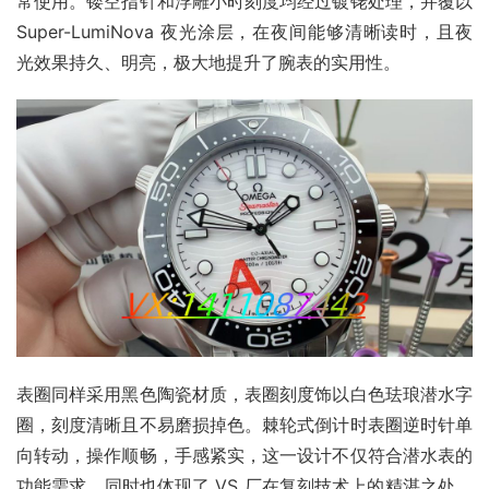
常使用。镂空指针和浮雕小时刻度均经过镀铑处理，并覆以 
Super-LumiNova 夜光涂层，在夜间能够清晰读时，且夜
光效果持久、明亮，极大地提升了腕表的实用性。
表圈同样采用黑色陶瓷材质，表圈刻度饰以白色珐琅潜水字
圈，刻度清晰且不易磨损掉色。棘轮式倒计时表圈逆时针单
向转动，操作顺畅，手感紧实，这一设计不仅符合潜水表的
功能需求，同时也体现了 VS 厂在复刻技术上的精湛之处。