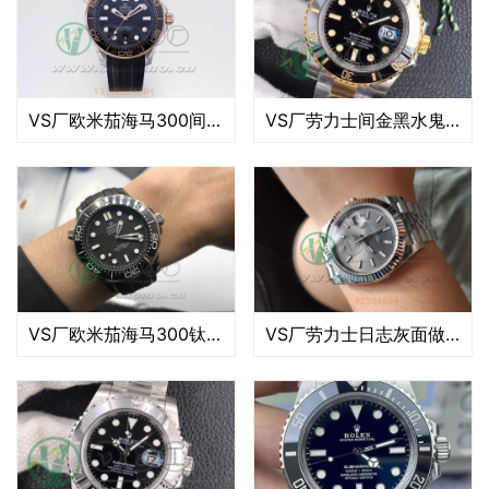
VS厂欧米茄海马300间玫瑰金黑盘做工评测
VS厂劳力士间金黑水鬼细节如何（VS厂间金黑水鬼值得入手吗）
VS厂欧米茄海马300钛陶瓷黑暗骑士做工如何（VS海马300黑暗骑士怎么样）
VS厂劳力士日志灰面做工评测（VS厂日志灰色面质量怎么样）