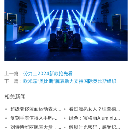
上一篇：
劳力士2024新款抢先看
下一篇：
欧米茄“奥比斯”腕表助力支持国际奥比斯组织
相关新闻
超级奢侈蓝面运动表大跌价！皇家橡树、金鹰和Overseas惊艳折扣降价30%
看过漂亮女人？理查德基尔的劳力士日志型引领潮流
复刻手表值得入手吗-为何入手复刻表复刻手表值得入手吗-为何入手复刻表
绿色：宝格丽Aluminium腕表赛点特别款
刘诗诗华丽腕表大赏，揭秘品味秘密！
解锁时光密码，感受炽热浓情