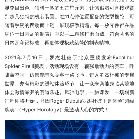
显夺目出色，独树一帜的五芒星元素，让佩戴者可直接观赏
到超凡独特的机芯装置。在11点钟位置配备的微型摆陀，可
随着手腕的摆动而上链，展现极致精髓。每一枚零件都在品
牌位于日内瓦的制表厂中以手工精修打磨而成，符合著名的
日内瓦印记标准，再度体现极致桀骜的制表精神。
2021年7月16日，罗杰杜彼于北京重磅发布Excalibur 
Spider Pirelli腕表，活动现场设有一辆强劲动力的赛车，呼
啸轰鸣间，仿佛能带领宾客一路飞驰，进入罗杰杜彼的专属
世界。亦有精彩的进站体验环节，让一众来宾能身临其境地
体会激情澎湃的赛道乐趣。风驰电掣，一触即发，一场崭新
征程即将开始，只因Roger Dubuis罗杰杜彼正是体验“超级
腕表”（Hyper Horology）最激动人心的方式！