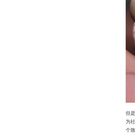
但
为
个致