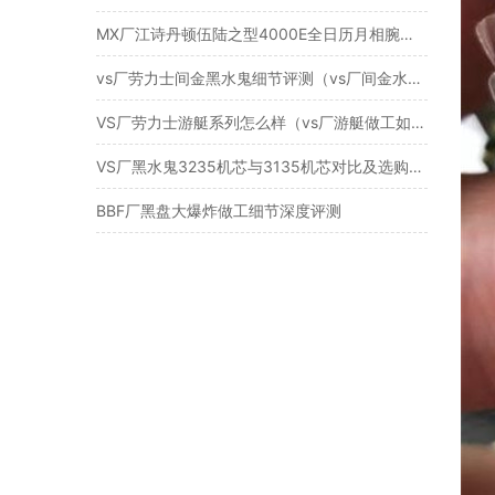
MX厂江诗丹顿伍陆之型4000E全日历月相腕表评测
vs厂劳力士间金黑水鬼细节评测（vs厂间金水鬼40尺寸41尺寸品质如何）
VS厂劳力士游艇系列怎么样（vs厂游艇做工如何呢）
VS厂黑水鬼3235机芯与3135机芯对比及选购指南
BBF厂黑盘大爆炸做工细节深度评测​