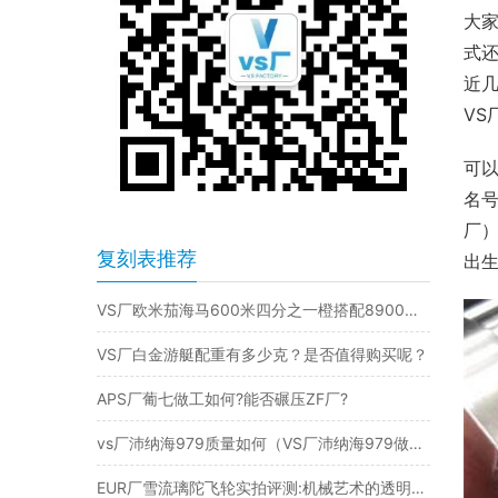
大家
式
近
VS
可以
名号
厂
复刻表推荐
出
VS厂欧米茄海马600米四分之一橙搭配8900机芯升级版细节评测
VS厂白金游艇配重有多少克？是否值得购买呢？
APS厂葡七做工如何?能否碾压ZF厂?
vs厂沛纳海979质量如何（VS厂沛纳海979做工有破绽吗）
EUR厂雪流璃陀飞轮实拍评测:机械艺术的透明之美​