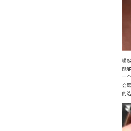
崛
能
一
会
的