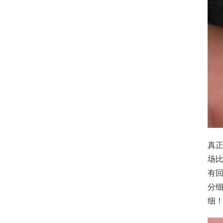
真
场比
有回
分
细