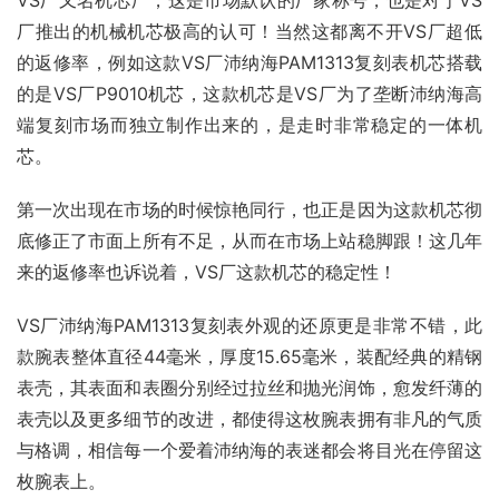
VS厂又名机芯厂，这是市场默认的厂家称号，也是对于VS
厂推出的机械机芯极高的认可！当然这都离不开VS厂超低
的返修率，例如这款VS厂沛纳海PAM1313复刻表机芯搭载
的是VS厂P9010机芯，这款机芯是VS厂为了垄断沛纳海高
端复刻市场而独立制作出来的，是走时非常稳定的一体机
芯。
第一次出现在市场的时候惊艳同行，也正是因为这款机芯彻
底修正了市面上所有不足，从而在市场上站稳脚跟！这几年
来的返修率也诉说着，VS厂这款机芯的稳定性！
VS厂沛纳海PAM1313复刻表外观的还原更是非常不错，此
款腕表整体直径44毫米，厚度15.65毫米，装配经典的精钢
表壳，其表面和表圈分别经过拉丝和抛光润饰，愈发纤薄的
表壳以及更多细节的改进，都使得这枚腕表拥有非凡的气质
与格调，相信每一个爱着沛纳海的表迷都会将目光在停留这
枚腕表上。