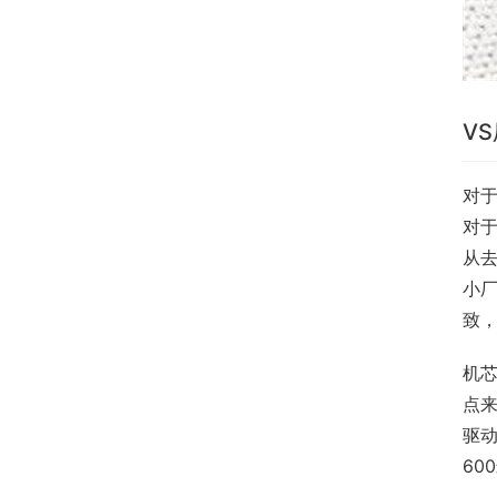
V
对于
对
从
小
致
机
点
驱动
60