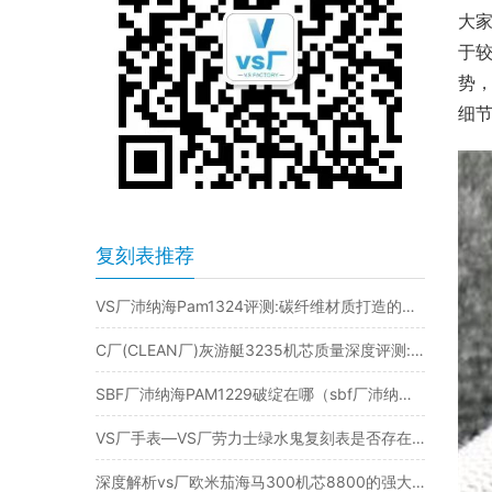
大家
于较
势
细
复刻表推荐
VS厂沛纳海Pam1324评测:碳纤维材质打造的独特魅力​
C厂(CLEAN厂)灰游艇3235机芯质量深度评测:C厂灰游艇值得入手吗？
SBF厂沛纳海PAM1229破绽在哪（sbf厂沛纳海1229怎么样）
VS厂手表—VS厂劳力士绿水鬼复刻表是否存在破绽
深度解析vs厂欧米茄海马300机芯8800的强大稳定性