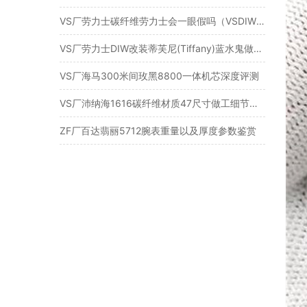
VS厂劳力士碳纤维劳力士会一眼假吗（VSDIW版碳纤维水鬼有破绽吗）
VS厂劳力士DIW改装蒂芙尼(Tiffany)蓝水鬼做工细节评测
VS厂海马300米间玫黑8800一体机芯深度评测
VS厂沛纳海1616碳纤维材质47尺寸做工细节如何？
ZF厂百达翡丽5712腕表重量以及厚度参数鉴赏