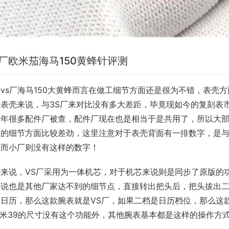
S厂欧米茄海马150黄蜂针评测
vs厂海马150大黄蜂而言在做工细节方面还是很为不错，表壳
于表壳来说，与3S厂来对比没有多大差距，毕竟现如今的复刻表
去年很多配件厂被查，配件厂现在也是相当于是共用了，所以大
厂的细节方面比较差劲，这里注意对于表壳背面有一排数字，是
，而小厂则没有这样的数字！
芯来说，VS厂采用为一体机芯，对于机芯来说则是同步了原版的
来说也是其他厂家达不到的细节点，直接转出把头后，把头拔出
日历，那么这款腕表就是VS厂，如果二档是日历档位，那么这款
0米39的尺寸没有这个功能外，其他腕表基本都是这样的操作方