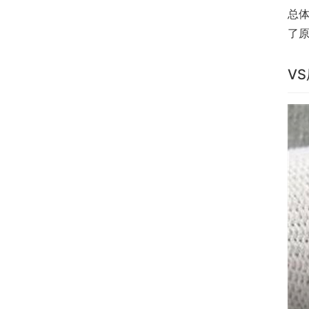
总
了
V