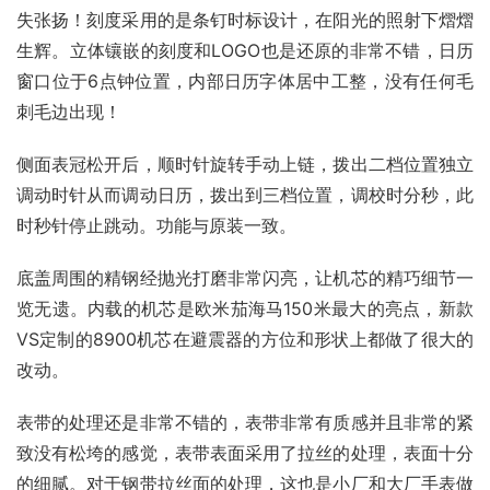
失张扬！刻度采用的是条钉时标设计，在阳光的照射下熠熠
生辉。立体镶嵌的刻度和LOGO也是还原的非常不错，日历
窗口位于6点钟位置，内部日历字体居中工整，没有任何毛
刺毛边出现！
侧面表冠松开后，顺时针旋转手动上链，拨出二档位置独立
调动时针从而调动日历，拨出到三档位置，调校时分秒，此
时秒针停止跳动。功能与原装一致。
底盖周围的精钢经抛光打磨非常闪亮，让机芯的精巧细节一
览无遗。内载的机芯是欧米茄海马150米最大的亮点，新款
VS定制的8900机芯在避震器的方位和形状上都做了很大的
改动。
表带的处理还是非常不错的，表带非常有质感并且非常的紧
致没有松垮的感觉，表带表面采用了拉丝的处理，表面十分
的细腻。对于钢带拉丝面的处理，这也是小厂和大厂手表做