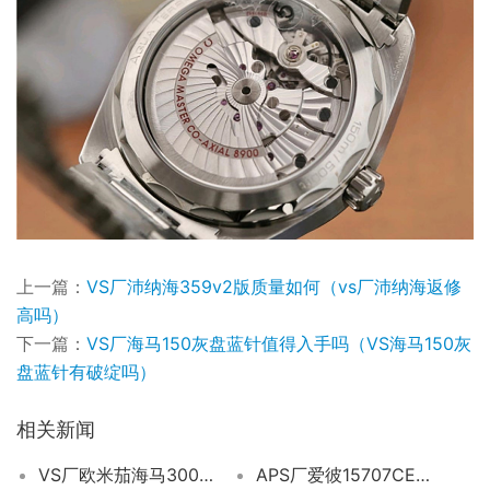
上一篇：
VS厂沛纳海359v2版质量如何（vs厂沛纳海返修
高吗）
下一篇：
VS厂海马150灰盘蓝针值得入手吗（VS海马150灰
盘蓝针有破绽吗）
相关新闻
VS厂欧米茄海马300米V3版蓝面做工细节评测
APS厂爱彼15707CE腕表会一眼假嘛?