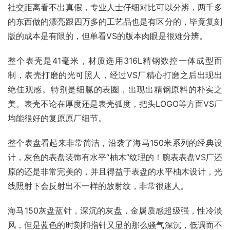
社交距离看不出真假，专业人士仔细对比可以分辨，两千多
的东西做的漂亮跟四万多的工艺品也是有区分的，毕竟复刻
版的成本是有限的，但单看VS的版本肉眼是很难分辨。
整个表壳是41毫米，材质选用316L精钢数控一体成型而
制，表壳打磨的光可照人，经过VS厂精心打磨之后出现出
绝佳观感。特别是细腻的表圈，出现出精钢原料的朴实之
美。表壳不论在厚度还是表壳弧度，把头LOGO等方面VS厂
均能很好的复原原厂细节。
整个表盘看起来非常简洁，沿袭了海马150米系列的经典设
计，灰色的表盘装饰有水平“柚木”纹理的！腕表表盘VS厂还
原的还是非常完美的，并且得益于表盘的水平柚木设计，光
线照射下会反射出不一样的放射纹，非常很迷人。
海马150灰盘蓝针，深沉的灰盘，金属质感超级强，性冷淡
风，但是蓝色的时刻和指针又显的那么骚气深沉，低调而不