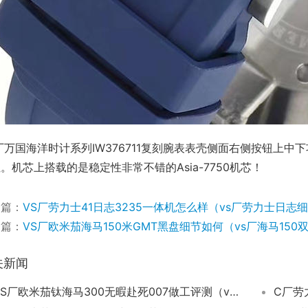
厂万国海洋时计系列IW376711复刻腕表表壳侧面右侧按钮上
。机芯上搭载的是稳定性非常不错的Asia-7750机芯！
一篇：
VS厂劳力士41日志3235一体机怎么样（vs厂劳力士日志
一篇：
VS厂欧米茄海马150米GMT黑盘细节如何（vs厂海马15
关新闻
VS厂欧米茄钛海马300无暇赴死007做工评测（vs厂无暇赴死怎么样）
C厂劳