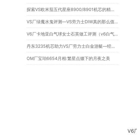
探索VS欧米茄五代星座8900/8901机芯的精湛细节做工
VS厂绿魔水鬼评测—VS劳力士DIW真的那么值得入手吗？
V6厂卡地亚白气球女士石英做工评测（v6白气球质量如何）
丹东3235机芯助力VS厂劳力士白金游艇—经典与稳定并存
OM厂宝珀6654月相:繁星点缀下的月夜之美
V6