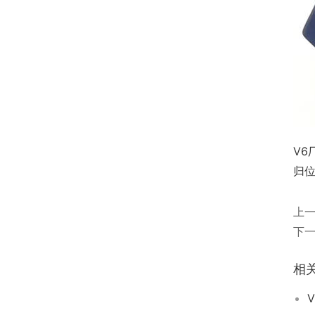
V6
归位
上
下
相