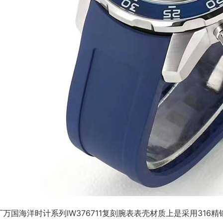
厂万国海洋时计系列IW376711复刻腕表表壳材质上是采用31