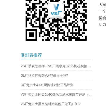
大家
一
契
活
复刻表推荐
VS厂手表怎么样—VS厂黑水鬼3235机芯实拍评测
GL厂格拉苏蒂怎么样?值入手吗?
C厂劳力士4131黑陶迪对比正品评测
VS厂劳力士间金款40毫米款黑水鬼细节评测（vs厂间金黑水鬼3135机芯）
VS厂劳力士黑水鬼对比其他厂做工如何？