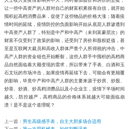
人士收入受疫情影响并不大，同时叠加股价和房价的坚挺，
让一些中高资产的人群对自己的财富积累很有自信，就开始
囤积起高档消费品来，促使了这些物品的价格大涨；随着疫
情时间的延续，疫情防控的负面影响开始从底层人群渗透到
中高资产人群了，特别是中产和中高产（未到富豪层次）的
财富不仅受到了政策的影响，还受到了房价和股权贬值，甚
至是互联网大裁员和高收入群体严查个人所得税的冲击，中
高产人群的资金链也开始断裂，这些人群手中囤积的高档商
品自然面临着大额变现的需求，所以带来了手表、白酒和玉
石文玩的市场冲击，如果疫情再延续下去，可能会有更颠覆
的影响，毕竟中产和中高产人群的主要来源于炒房、炒股、
炒茶、炒酒、炒高档消费品以及小企业主，疫情下半场时间
越久，防控越严，高档商品的价格体系就越大可能面临崩
溃！是不是这个道理呢？
上一篇：
男生高级感手表，自主大胆多场合适用
下一篇：
第一次用机械表，如何判断误差