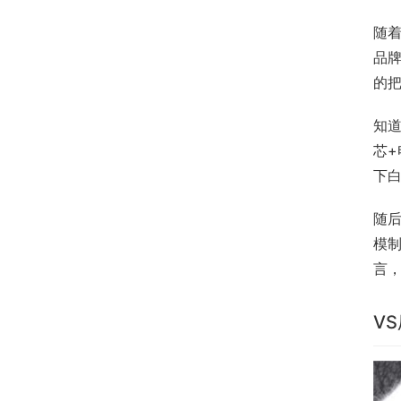
随
品
的
知道
芯
下
随后
模制
言
V