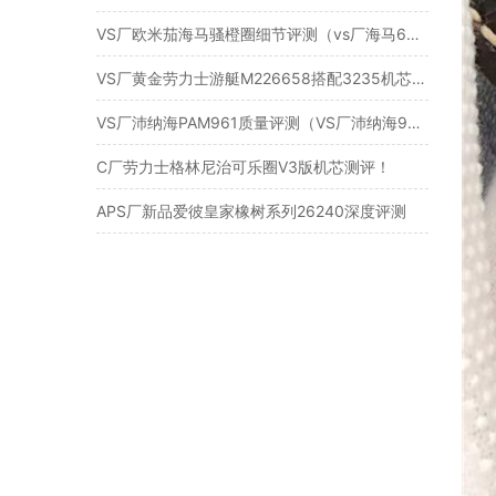
VS厂欧米茄海马骚橙圈细节评测（vs厂海马600橙圈怎么样）
VS厂黄金劳力士游艇M226658搭配3235机芯细节如何？
VS厂沛纳海PAM961质量评测（VS厂沛纳海961值不值得入手）
C厂劳力士格林尼治可乐圈V3版机芯测评！
APS厂新品爱彼皇家橡树系列26240深度评测​