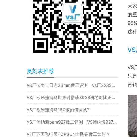
大家
的
9
这
V
VS
复刻表推荐
只是
青
VS厂劳力士日志36mm做工评测（vs厂3235机芯日志怎么样）
VS厂欧米茄海马世界时搭载8938机芯对比正品是否一眼假？
VS厂欧米茄海马150该如何调试?
VS厂沛纳海pam927做工评测（VS沛纳海927细节有破绽吗）
V7厂万国飞行员TOPGUN全陶瓷做工如何？