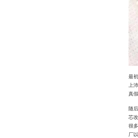
最
上
真
随
芯
很多
厂