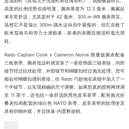
是湿的时（在我儿子洗澡时和在海里时），我能够旋转它。
高度的比例优势也很明显，腕表厚度为 12.3 毫米，佩戴起
来非常舒适，尤其是对于 42 毫米、300 m WR 腕表而言。
虽然它不是瑞士 300m 跳水运动员中最瘦的，但它击败了
欧米茄海马和劳力士潜航者，前者的表圈在潮湿时毫无用
处。
Rado Captain Cook x Cameron Norrie 限量版腕表配备
三枚表带。腕表抵达时就安装了一条双饰面三链表链，内部
链节经过拉丝处理，外部链节和蝴蝶扣经过抛光处理。您可
能会对蝴蝶扣感到畏缩，但 Rado 巧妙地在表链中加入了一
个半链节，以实现精确的尺寸调整。如果您真的想将网球调
至 11 英寸，还包括一条舒适的黑色皮革表带，配有抛光折
叠表扣和配套的绿白色 NATO 表带。皮革表带的纹理使其
具有织物外观，并且快速-内置释放销。