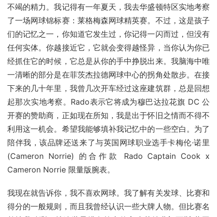
不竭的精力。我记得有一年夏天，我去华盛顿特区实地考察
了一场网球锦标赛：莱格梅森网球精英赛。不过，这是孩子
们的记忆之一，你知道它发生过，你记得一闪而过，但没有
任何实体。你越接近它，它就会变得越怪异，当你认为你已
经抓住它的时候，它总是从你的手中挣脱出来。我脑海中唯
一清晰的部分是在菲茨杰拉德网球中心的拐角处散步。在接
下来的几十年里，我曾几次开车经过这座建筑群，总是回想
起那次实地考察。Rado表示它将成为穆巴达拉花旗 DC 公
开赛的赞助商，正如现在所知，我是出于怀旧之情而不得不
利用这一机会。希望我能够填补我记忆中的一些空白。为了
陪伴我，该品牌还送来了与英国网球职业选手卡梅伦·诺里 
(Cameron Norrie) 的合作款 Rado Captain Cook x 
Cameron Norrie 限量版腕表。
我现在就告诉你，我不喜欢网球。我了解有关发球、比赛和
得分的一般规则，而且我曾经认识一些大牌人物。但比赛名