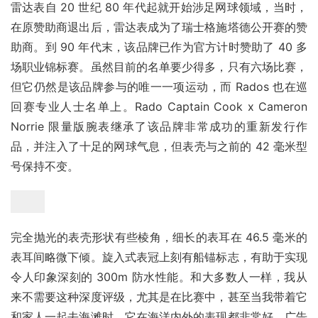
雷达表自 20 世纪 80 年代起就开始涉足网球领域，当时，
在原赞助商退出后，雷达表成为了瑞士格施塔德公开赛的赞
助商。到 90 年代末，该品牌已作为官方计时赞助了 40 多
场职业锦标赛。虽然目前的名单要少得多，只有六场比赛，
但它仍然是该品牌参与的唯一一项运动，而 Rados 也在巡
回赛专业人士名单上。Rado Captain Cook x Cameron 
Norrie 限量版腕表继承了该品牌非常成功的重新发行作
品，并注入了十足的网球气息，但表壳与之前的 42 毫米型
号保持不变。
完全抛光的表壳形状有些棱角，细长的表耳在 46.5 毫米的
表耳间略微下倾。旋入式表冠上刻有船锚标志，有助于实现
令人印象深刻的 300m 防水性能。和大多数人一样，我从
来不需要这种深度评级，尤其是在比赛中，甚至当我带着它
和家人一起去海滩时，它在海洋内外的表现都非常好。广告