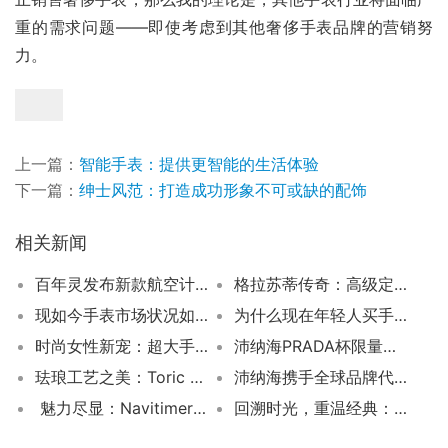
重的需求问题——即使考虑到其他奢侈手表品牌的营销努
力。
上一篇：
智能手表：提供更智能的生活体验
下一篇：
绅士风范：打造成功形象不可或缺的配饰
相关新闻
百年灵发布新款航空计时宇航员腕表，首次公开展示“首款迈入太空的瑞士腕表” 原版，掀起太空探索热潮
格拉苏蒂传奇：高级定制珠宝亮相深圳万象城
现如今手表市场状况如何？
为什么现在年轻人买手表都不选择机械表了
时尚女性新宠：超大手表抢眼登场
沛纳海PRADA杯限量款，见证帆船史上最伟大战役
珐琅工艺之美：Toric 记忆时间
沛纳海携手全球品牌代言人迪丽热巴发布全新Luminor Due Luna庐米诺杜尔系列月相腕表广告大片
魅力尽显：Navitimer 35完美展现女性风采
回溯时光，重温经典：Anatom 拱形系列历史篇章开启