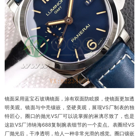
镜面采用蓝宝石玻璃镜面，涂有双面防眩膜，使镜面更加透
明美观。镜面与中壳镶嵌，坚硬美观，展现VS厂制表的独
特匠心。圈口的抛光VS厂可以说掌握的淋漓尽致了，也是
这款VS厂沛纳海688复制腕表细节的一个卖点。表圈经VS
厂抛光后，干净透明，给人一种非常光滑的感觉。圈口镶嵌