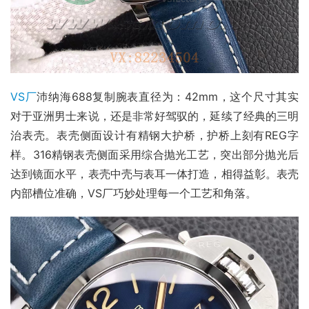
VS厂
沛纳海688复制腕表直径为：42mm，这个尺寸其实
对于亚洲男士来说，还是非常好驾驭的，延续了经典的三明
治表壳。表壳侧面设计有精钢大护桥，护桥上刻有REG字
样。316精钢表壳侧面采用综合抛光工艺，突出部分抛光后
达到镜面水平，表壳中壳与表耳一体打造，相得益彰。表壳
内部槽位准确，VS厂巧妙处理每一个工艺和角落。