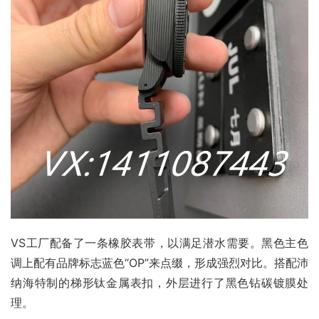
VS工厂配备了一条橡胶表带，以满足潜水需要。黑色主色
调上配有品牌标志蓝色“OP”来点缀，形成强烈对比。搭配沛
纳海特制的梯形钛金属表扣，外层进行了黑色钻碳镀膜处
理。