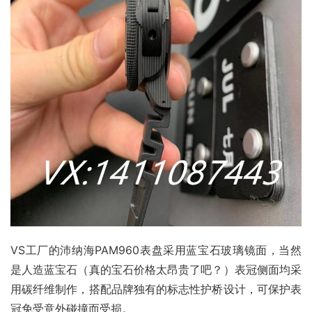
VS工厂的沛纳海PAM960表盘采用蓝宝石玻璃镜面，当然
是人造蓝宝石（真的宝石价格太昂贵了吧？）表冠侧面均采
用碳纤维制作，搭配品牌独有的标志性护桥设计，可保护表
冠免受意外碰撞而受损。