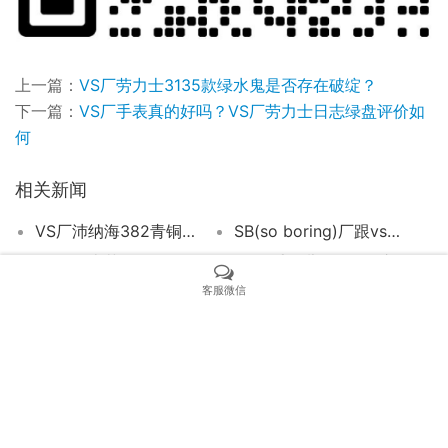
上一篇：
VS厂劳力士3135款绿水鬼是否存在破绽？
下一篇：
VS厂手表真的好吗？VS厂劳力士日志绿盘评价如
何
相关新闻
VS厂沛纳海382青铜对比正品评测（VS沛纳海382真假对比）
SB(so boring)厂跟vs厂是什么关系（SB厂沛纳海441怎么样）
VS厂欧米茄海马300评测，附鉴别方法
BV厂香奈儿J12陶瓷腕表质量究竟如何？
客服微信
VS厂欧米茄星座8500一体机芯手表的完美复刻与精准性能
劳力士复刻选VS厂还是C厂?2026内行真实对比，不用再纠结!
ZF厂浪琴康卡斯搭载2824机芯质量细节如何？
地表最强:VS厂劳力士复刻表搭载丹东3235机芯
VS厂劳力士日志和正品的质量差异主要体现在哪里？
VS厂欧米茄海马四分之一橙v2版评测（vs海马600四分之一橙细节如何）
Copyright © 2021 SANOMO 版权所有 粤ICP备000000000号