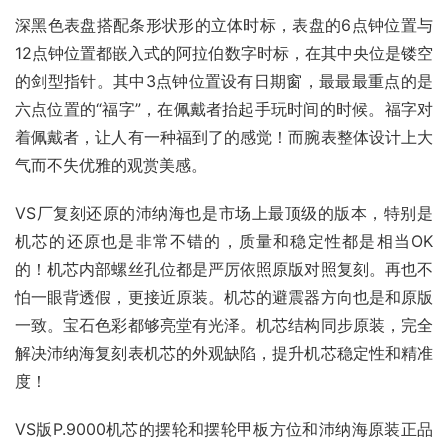
深黑色表盘搭配条形状形的立体时标，表盘的6点钟位置与
12点钟位置都嵌入式的阿拉伯数字时标，在其中央位是镂空
的剑型指针。其中3点钟位置设有日期窗，最最最重点的是
六点位置的“福字”，在佩戴者抬起手玩时间的时候。福字对
着佩戴者，让人有一种福到了的感觉！而腕表整体设计上大
气而不失优雅的观赏美感。
VS厂复刻还原的沛纳海也是市场上最顶级的版本，特别是
机芯的还原也是非常不错的，质量和稳定性都是相当OK
的！机芯内部螺丝孔位都是严厉依照原版对照复刻。再也不
怕一眼背透假，更接近原装。机芯的避震器方向也是和原版
一致。宝石色彩都够亮堂有光泽。机芯结构同步原装，完全
解决沛纳海复刻表机芯的外观缺陷，提升机芯稳定性和精准
度！
VS版P.9000机芯的摆轮和摆轮甲板方位和沛纳海原装正品