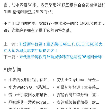
圈，防水深度50米。表壳采用20颗五级钛合金花键螺丝和
316L精钢耐磨垫片组装而成。
不同于以往的材质、突破行业技术水平的陀飞轮机芯技术，
都让这枚腕表拥有了属于它的独特之处。
上一篇：
引爆新年好运！宝齐莱(CARL. F. BUCHERER)大
红大紫为您点燃龙年祈福之火！
下一篇：
末代皇帝溥仪海外首展珍稀百达翡丽96巡回全球
相关新闻
手表的发明历程，你知道吗？
劳力士Daytona：绿金迪停产半年，价格双轨制下又将迎来怎样的出击？
华为Watch GT 4系列外观再现极致设计！
引爆新年好运！宝齐莱(CARL. F. BUCHERER)大红大紫为您点燃龙年祈福之火！
劳力士手表回收市场攻略大揭密！掌握贵重饰品的最佳价值变现方法！
探秘台湾江诗丹顿古董表展:收藏家系列的独特呈现​
品味经典：爱彼Royal Oak “Jumbo”双材质尊享贵族格调
奥运成绩荣耀加冕，欧米茄之家之夜璀璨绽放