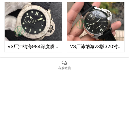
VS厂沛纳海984深度质量评测（VS厂沛纳海984有破绽吗）
VS厂沛纳海v3版320对比正品如何（VS厂沛纳海320有破绽吗）
客服微信
VS厂欧米茄海马150金针队长评测（VS海马150金针队长值得入手吗）
VS厂沛纳海961细节怎么样（VS厂沛纳海96会一眼假吗）