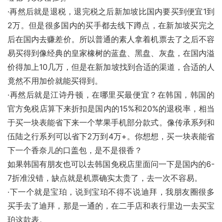
·再然后就是退税，退完税之后新加坡比国内要买到便宜1到
2万。但是很多国内的买手都去线下蹲点，在新加坡买完之
后在国内去赚差价。所以普通的素人拿着机票去了之后不容
易买得到像经典的皇家橡树的蓝盘、黑盘、灰盘，在国内溢
价得加上10几万，但是在新加坡找到合适的渠道，合适的人
竟然不用加价就能买得到。
·再然后就是江诗丹顿，在哪里买最便宜？在韩国，韩国的
官方免税店算下来折扣是国内的15%和20%的退税率，相当
于买一块表能省下来一个苹果手机部分款式。像传承系列和
伍陆之行系列可以省下2万到4万+。你想想，买一块表能省
下一个香奈儿的口盖包，是不是很香？
如果韩国有朋友也可以去韩国免税店里面问一下是国内的6-
7折准没错，缺点就是机票确实太贵了，去一次不容易。
·下一个就是宝珀，说到宝珀不得不说迪拜，我朋友圈很多
买手去了迪拜，那是一通的，在二手店和表行里边一去买宝
珀这款表。