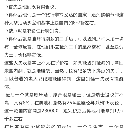
→首先是他们没有销售税。
→再然后他们是一个旅行非常发达的国家，遇到购物节和这
种大型活动买宝珀基本上是国内的6-7折左右。
→缺点就是衣食住行特别贵。
→再然后就是迪拜特别多的二手店，可以遇到那种头顶一块
布，全球最富。在他们那去捡到二手的皇家橡树，甚至是劳
力士，价格非常低。
这些人买表基本上不太在乎价格，如果能遇到捡漏的，拿回
来国内翻手就是能赚钱。当然，也有很多线下蹲点的买手，
所以普通的素人都很难能碰得到。这里别怪一夫没有提醒
你。
·最后一个就是欧米茄，原产地是瑞士，但是瑞士退税并不
高，只有8%，在奥地利竟然有25%星座经典系列25表径，
这一款国内官网是280000，退完税之后奥地利能拿到1万7
千多左右。
在日本有两个比较著名的表行，一个是龟吉，一个是