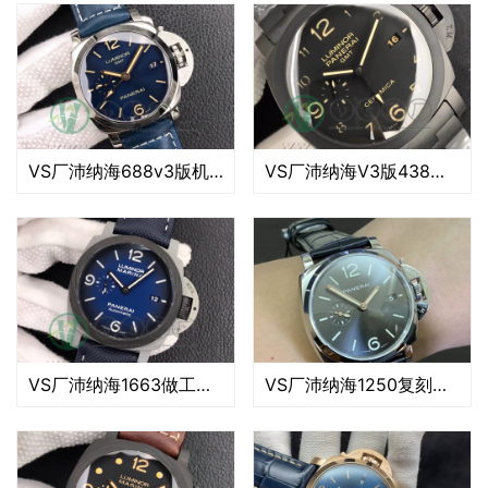
VS厂沛纳海688v3版机芯稳定吗（VS沛纳海688v3版质量评测）
VS厂沛纳海V3版438有优点吗（VS沛纳海V3版438值得入手吗）
VS厂沛纳海1663做工评（vs厂沛纳海1663细节一眼假吗）
VS厂沛纳海1250复刻表：卓越还原度的超值之选