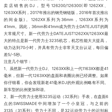
卖店销售的DJ，型号126200/126300(即1262XX、
1263XX系列，2017年推出的钢壳钢链版，2016年首次推出
的间金版)。1262XX系列为36mm，1263XX系列为
41mm。因此，36mm和41mm成为劳力士DATEJUST的两
大常规尺寸。新一代劳力士DATEJUST1262XX/1263XX最
大的特点是新一代劳力士3235机芯，机芯性能大大提高，
动力达到70小时，并具有劳力士非常天文台认证，每日偏
差5/-5秒。
注意几个细节：
1、虽然新一代劳力士DJ、1263XX和上一代1163XX都是41
毫米，但新一代1263XX的盘面和表圈比例已经调整。如果
你仔细看，你会发现新老41毫米DJ的外观比例略有不同。
新车型的比例更加和谐。
2、新一代劳力士使用3235运动（32系列）手表，在盘面6
点的SWISSMADE中间增加了一个小皇冠，与之前的
3135（31系列）劳力士不同，是32运动劳力士的识别标