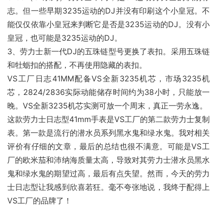
志。但一些早期3235运动的DJ并没有印刷这个小皇冠。不
能仅仅依靠小皇冠来判断它是否是3235运动的DJ。没有小
皇冠，也可能是3235运动的DJ。
3、劳力士新一代DJ的五珠链型号更换了表扣。采用五珠链
和牡蛎扣的搭配，不再使用隐藏的表扣。
VS工厂日志41MM配备VS全新3235机芯，市场3235机
芯，2824/2836实际动能储存时间约为38小时，只能放一
晚。VS全新3235机芯实测可放一个周末，真正一劳永逸。
这款劳力士日志型41mm手表是VS工厂的第二款劳力士复制
表。第一款是流行的潜水员系列黑水鬼和绿水鬼。我对相关
评价有仔细的文章，最后的总结也很不满意。可能是VS工
厂的欧米茄和沛纳海质量太高，导致对其劳力士潜水员黑水
鬼和绿水鬼的期望过高，最后有点失望。然而，今天的劳力
士日志型让我感到欣喜若狂。毫不夸张地说，我终于配得上
VS工厂的品牌了！