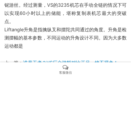
铌游丝。经过测量，VS的3235机芯在手动全链的情况下可
以实现60小时以上的储能，堪称复制表机芯最大的突破
点。
Liftangle升角是指擒纵叉和摆陀共同通过的角度。升角是检
测摆幅的基本参数，不同运动的升角设计不同。因为大多数
运动都是
上一篇：
谁是王者？VS厂金游艇对比正品，绝不褪色！
下一篇：
VS厂欧米茄海马600挑战正品，终极决战谁主沉
客服微信
浮？
相关新闻
VS厂沛纳海1118细节做工评测（VS厂沛纳海1118怎么样）
如何去辨别是不是VS厂v3版沛纳海441呢？
C厂劳力士126334绿日志深度评测
探秘丹东3235机芯:劳力士复刻表的卓越 “芯” 脏
VS厂劳力士绿水鬼值得入手吗（VS绿水鬼3135芯是最好的版本吗）
SBF厂沛纳海1115质量怎么样（vs厂sbf厂沛纳海1115有破绽吗）