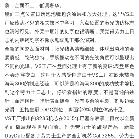
质，金而不土，低调奢华。
镜面三点位置日历泡泡镜包含涂层和放大处理，这里VS工
厂应该从水鬼的相关技术中学习，六点位置的激光防伪标志
也清晰可见。外壳中胆汁的刻字也很清晰，我觉得劳力士日
志的内胆钢刻字不像水鬼或鬼王那么深刻。
全新的陶瓷盘面材料，阳光线条清晰细致，体现出淡雅的金
属质感，隐约独特，手腕摆动在不同的光线角度可以呈现出
不同的光泽。VS工厂在盘面处理上有了新的突破:表盘底色
不会泛雾变白。这种个人感受也是由于VS工厂在欧米茄新
海马300的制造经验，可以算是将海马300的成功技术嫁接
到这个劳力士日志上。仔细看指针的厚度，不是普通的铁
针，而是钢针。指针表面镀金，没有多余的毛刺。刻度边缘
光滑，五指皇冠LOGO到位，盘面字体印刷立体感十足。
VS工厂推出的3235机芯在2015年巴塞尔表演上再次以全新
的面貌展现在世界面前。作为劳力士的旗舰产品，新款
DayDate配备了劳力士生产的全新机芯Cal.3255。劳力士