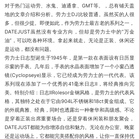
对于热门运动劳、水鬼、迪通拿、GMT等。，总有铺天盖
地的文章介绍和分析。劳力士DJ比较普通。虽然买的人很
多，但很少提。即便如此，作为劳力士最古老的系列之一，
DATEJUST虽然没有专业方向，但却是劳力士中的“万金
油”，可以吃各种环境。拿起来就走。无论是正装、休闲还
是运动，都没有问题。
劳力士日志型诞生于1945年，是第一款在表面设有日历显
示窗的手表。几年后，手表的水晶表面增加了一个小窗凸透
镜(Cyclopseye)显示，它已经成为劳力士的一代代表。该
系列现在添加了一个优秀的41毫米日志II，将经典推向完
美。特别介绍：日志IIRolesor金钢风格，是劳力士的代表风
格，其独特之处在于它由904L不锈钢和18ct黄金组成。它
的外观典雅、经典，同时也透露出一种奢华和高级感。不论
是穿着正装出席重要场合，还是穿着休闲装和朋友聚会，
DATEJUST都能为你增添自信和魅力。无论在办公室、晚宴
还是运动场上，它都能完美搭配你的风格，让你一直保持优