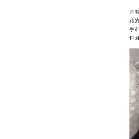
香
路
手
也