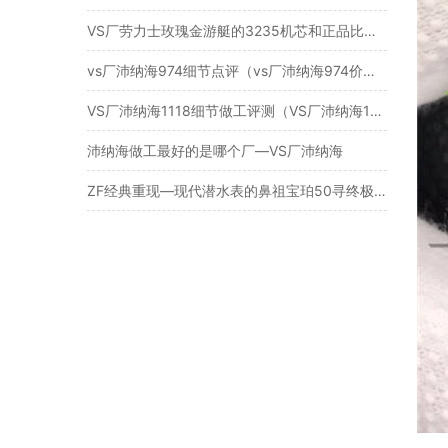
VS厂劳力士玫瑰金游艇的3235机芯和正品比起来会不会一眼假呀？
vs厂沛纳海974细节点评（vs厂沛纳海974价格多少）
VS厂沛纳海1118细节做工评测（VS厂沛纳海1118怎么样）
沛纳海做工最好的是哪个厂—VS厂沛纳海
ZF经典重现—现代潜水表的鼻祖宝珀50寻终极版涅槃重生评测​