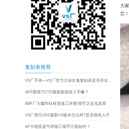
大家
芯
复刻表推荐
VS厂手表—VS厂劳力士绿水鬼复刻表是否存在破绽
APS爱彼15710最新版值得入手嘛？
BBF厂大爆炸钛材质做工评测:细节之处见真章​
VS厂海马300最新V3版本怎么样?是否值得入手
AF卡地亚蓝气球做工细节方面如何？