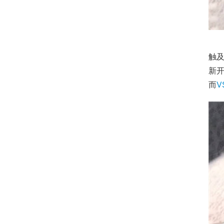
触
新
而
V